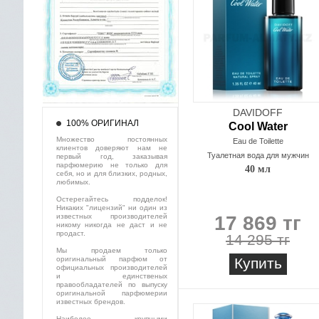
DAVIDOFF
100% ОРИГИНАЛ
Cool Water
Множество постоянных
Eau de Toilette
клиентов доверяют нам не
Туалетная вода для мужчин
первый год, заказывая
парфюмерию не только для
40 мл
себя, но и для близких, родных,
любимых.
Остерегайтесь подделок!
Никаких "лицензий" ни один из
известных производителей
17 869 тг
никому никогда не даст и не
продаст.
14 295 тг
Мы продаем только
оригинальный парфюм от
Купить
официальных производителей
и единственых
правообладателей по выпуску
оригинальной парфюмерии
известных брендов.
Наиболее крупными