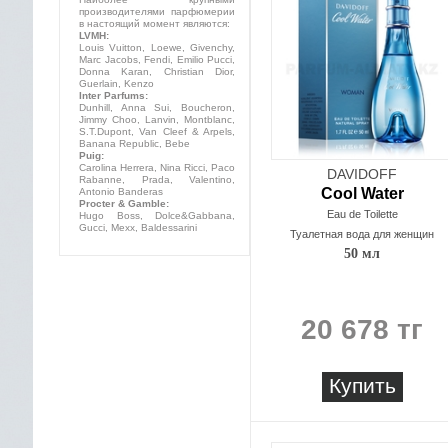
производителями парфюмерии
в настоящий момент являются:
LVMH:
Louis Vuitton, Loewe, Givenchy,
Marc Jacobs, Fendi, Emilio Pucci,
Donna Karan, Christian Dior,
Guerlain, Kenzo
Inter Parfums:
Dunhill, Anna Sui, Boucheron,
Jimmy Choo, Lanvin, Montblanc,
S.T.Dupont, Van Cleef & Arpels,
Banana Republic, Bebe
Puig:
Carolina Herrera, Nina Ricci, Paco
DAVIDOFF
Rabanne, Prada, Valentino,
Cool Water
Antonio Banderas
Procter & Gamble:
Eau de Toilette
Hugo Boss, Dolce&Gabbana,
Gucci, Mexx, Baldessarini
Туалетная вода для женщин
50 мл
20 678 тг
Купить