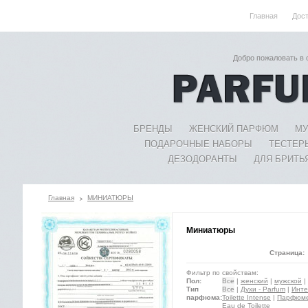
Главная
Дос
Добро пожаловать в
БРЕНДЫ
ЖЕНСКИЙ ПАРФЮМ
МУ
ПОДАРОЧНЫЕ НАБОРЫ
ТЕСТЕР
ДЕЗОДОРАНТЫ
ДЛЯ БРИТЬ
Главная
МИНИАТЮРЫ
Миниатюры
Страница:
Фильтр по свойствам:
Пол:
Все
|
женский
|
мужской
|
Тип
Все
|
Духи - Parfum
|
Инте
парфюма:
Toilette Intense
|
Парфюмер
Eau de Toilette