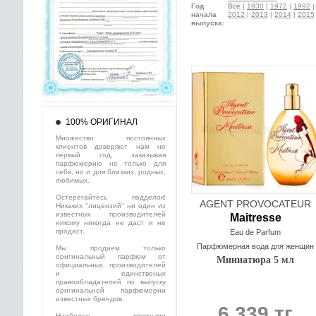
Год
Все
|
1930
|
1972
|
1992
начала
2012
|
2013
|
2014
|
2015
выпуска:
100% ОРИГИНАЛ
Множество постоянных
клиентов доверяют нам не
первый год, заказывая
парфюмерию не только для
себя, но и для близких, родных,
любимых.
Остерегайтесь подделок!
AGENT PROVOCATEUR
Никаких "лицензий" ни один из
известных производителей
Maitresse
никому никогда не даст и не
продаст.
Eau de Parfum
Парфюмерная вода для женщин
Мы продаем только
оригинальный парфюм от
Миниатюра 5 мл
официальных производителей
и единственых
правообладателей по выпуску
оригинальной парфюмерии
известных брендов.
6 339 тг
Наиболее крупными