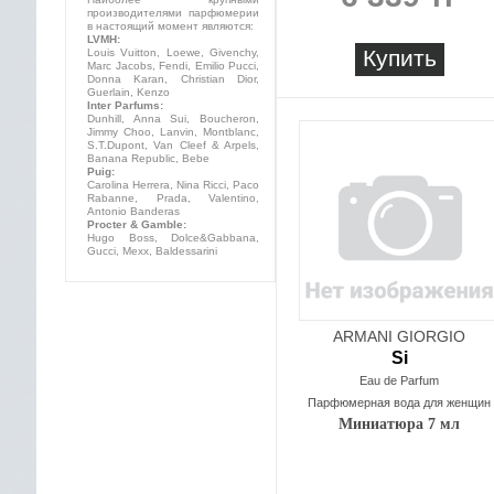
производителями парфюмерии
в настоящий момент являются:
LVMH:
Купить
Louis Vuitton, Loewe, Givenchy,
Marc Jacobs, Fendi, Emilio Pucci,
Donna Karan, Christian Dior,
Guerlain, Kenzo
Inter Parfums:
Dunhill, Anna Sui, Boucheron,
Jimmy Choo, Lanvin, Montblanc,
S.T.Dupont, Van Cleef & Arpels,
Banana Republic, Bebe
Puig:
Carolina Herrera, Nina Ricci, Paco
Rabanne, Prada, Valentino,
Antonio Banderas
Procter & Gamble:
Hugo Boss, Dolce&Gabbana,
Gucci, Mexx, Baldessarini
ARMANI GIORGIO
Si
Eau de Parfum
Парфюмерная вода для женщин
Миниатюра 7 мл