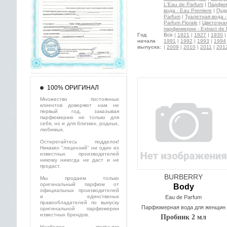
L'Eau de Parfum
|
Парфюме
вода - Eau Premiere
|
Пуд
Parfum
|
Туалетная вода - 
Parfum Florale
|
Цветочная 
парфюмерии - Extract de 
Год
Все
|
1921
|
1927
|
1930
начала
1991
|
1992
|
1993
|
1994
выпуска:
|
2009
|
2010
|
2011
|
201
100% ОРИГИНАЛ
Множество постоянных
клиентов доверяют нам не
первый год, заказывая
парфюмерию не только для
себя, но и для близких, родных,
любимых.
Остерегайтесь подделок!
Никаких "лицензий" ни один из
известных производителей
никому никогда не даст и не
продаст.
BURBERRY
Мы продаем только
оригинальный парфюм от
Body
официальных производителей
и единственых
Eau de Parfum
правообладателей по выпуску
Парфюмерная вода для женщин
оригинальной парфюмерии
известных брендов.
Пробник 2 мл
Наиболее крупными