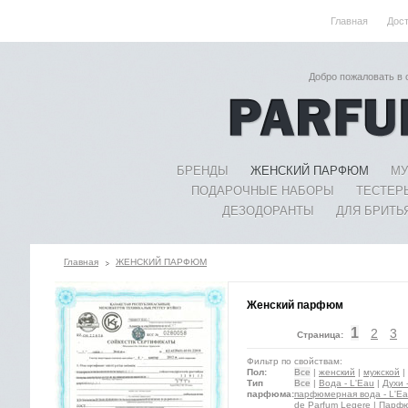
Главная
Дос
Добро пожаловать в
БРЕНДЫ
ЖЕНСКИЙ ПАРФЮМ
МУ
ПОДАРОЧНЫЕ НАБОРЫ
ТЕСТЕР
ДЕЗОДОРАНТЫ
ДЛЯ БРИТЬ
Главная
ЖЕНСКИЙ ПАРФЮМ
Женский парфюм
1
2
3
Страница:
Фильтр по свойствам:
Пол:
Все
|
женский
|
мужской
|
Тип
Все
|
Вода - L'Eau
|
Духи 
парфюма:
парфюмерная вода - L'Ea
de Parfum Legere
|
Парфю