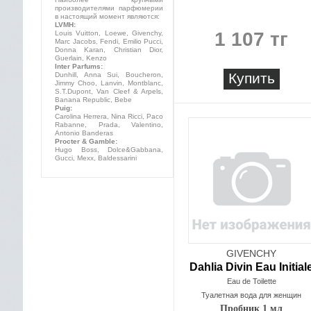
производителями парфюмерии
в настоящий момент являются:
LVMH:
1 107 тг
Louis Vuitton, Loewe, Givenchy,
Marc Jacobs, Fendi, Emilio Pucci,
Donna Karan, Christian Dior,
Guerlain, Kenzo
Inter Parfums:
Купить
Dunhill, Anna Sui, Boucheron,
Jimmy Choo, Lanvin, Montblanc,
S.T.Dupont, Van Cleef & Arpels,
Banana Republic, Bebe
Puig:
Carolina Herrera, Nina Ricci, Paco
Rabanne, Prada, Valentino,
Antonio Banderas
Procter & Gamble:
Hugo Boss, Dolce&Gabbana,
Gucci, Mexx, Baldessarini
GIVENCHY
Dahlia Divin Eau Initial
Eau de Toilette
Туалетная вода для женщин
Пробник 1 мл