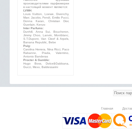
производителями парфюмерии
в настоящий момент являются:
LVMH:
Louis Vuitton, Loewe, Givenchy,
Marc Jacobs, Fendi, Emilio Pucci,
Donna Karan, Christian Dior,
Guerlain, Kenzo
Inter Parfums:
Dunhill, Anna Sui, Boucheron,
Jimmy Choo, Lanvin, Montblanc,
S.T.Dupont, Van Cleef & Arpels,
Banana Republic, Bebe
Puig:
Carolina Herrera, Nina Ricci, Paco
Rabanne, Prada, Valentino,
Antonio Banderas
Procter & Gamble:
Hugo Boss, Dolce&Gabbana,
Gucci, Mexx, Baldessarini
Главная
Доста