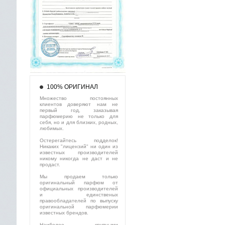
100% ОРИГИНАЛ
Множество постоянных
клиентов доверяют нам не
первый год, заказывая
парфюмерию не только для
себя, но и для близких, родных,
любимых.
Остерегайтесь подделок!
Никаких "лицензий" ни один из
известных производителей
никому никогда не даст и не
продаст.
Мы продаем только
оригинальный парфюм от
официальных производителей
и единственых
правообладателей по выпуску
оригинальной парфюмерии
известных брендов.
Наиболее крупными