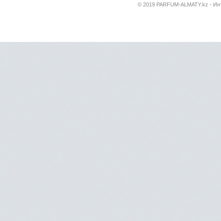
© 2019 PARFUM-ALMATY.kz - Инт