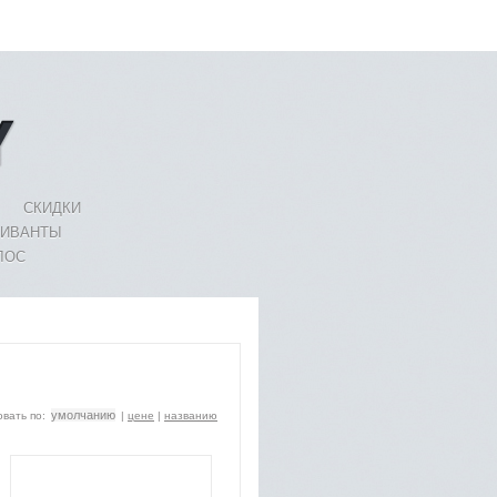
СКИДКИ
ЛИВАНТЫ
ЛОС
умолчанию
вать по:
|
цене
|
названию