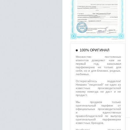
100% ОРИГИНАЛ
Множество постоянных
клиентов доверяют нам не
первый год, заказывая
парфюмерию не только для
себя, но и для близких, родных,
любимых.
Остерегайтесь подделок!
Никаких "лицензий" ни один из
известных производителей
никому никогда не даст и не
продаст.
Мы продаем только
оригинальный парфюм от
официальных производителей
и единственых
правообладателей по выпуску
оригинальной парфюмерии
известных брендов.
Наиболее крупными