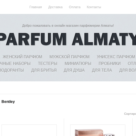
Главная
Доставка
Оплата
Контакты
Добро пожаловать в онлайн магазин парфюмерии Алматы!
ЖЕНСКИЙ ПАРФЮМ
МУЖСКОЙ ПАРФЮМ
УНИСЕКС ПАРФЮМ
ЧНЫЕ НАБОРЫ
ТЕСТЕРЫ
МИНИАТЮРЫ
ПРОБНИКИ
ОТ
ЗОДОРАНТЫ
ДЛЯ БРИТЬЯ
ДЛЯ ДУША
ДЛЯ ТЕЛА
ДЛЯ ВО
Bentley
Сортиро