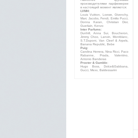
производителями парфюмерии
в настоящий момент являются:
LVMH:
Louis Vuitton, Loewe, Givenchy,
Marc Jacobs, Fendi, Emilio Pucci,
Donna Karan, Christian Dior,
Guerlain, Kenzo
Inter Parfums:
Dunhill, Anna Sui, Boucheron,
Jimmy Choo, Lanvin, Montblanc,
S.T.Dupont, Van Cleef & Arpels,
Banana Republic, Bebe
Puig:
Carolina Herrera, Nina Ricci, Paco
Rabanne, Prada, Valentino,
Antonio Banderas
Procter & Gamble:
Hugo Boss, Dolce&Gabbana,
Gucci, Mexx, Baldessarini