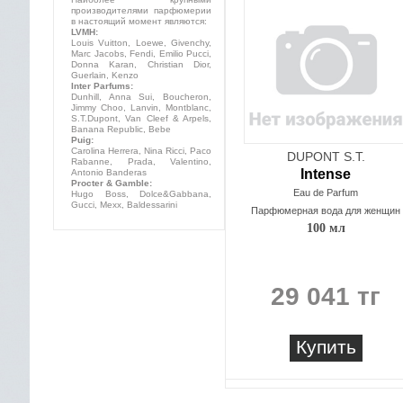
производителями парфюмерии
в настоящий момент являются:
LVMH:
Louis Vuitton, Loewe, Givenchy,
Marc Jacobs, Fendi, Emilio Pucci,
Donna Karan, Christian Dior,
Guerlain, Kenzo
Inter Parfums:
Dunhill, Anna Sui, Boucheron,
Jimmy Choo, Lanvin, Montblanc,
S.T.Dupont, Van Cleef & Arpels,
Banana Republic, Bebe
Puig:
Carolina Herrera, Nina Ricci, Paco
DUPONT S.T.
Rabanne, Prada, Valentino,
Intense
Antonio Banderas
Procter & Gamble:
Eau de Parfum
Hugo Boss, Dolce&Gabbana,
Gucci, Mexx, Baldessarini
Парфюмерная вода для женщин
100 мл
29 041 тг
Купить