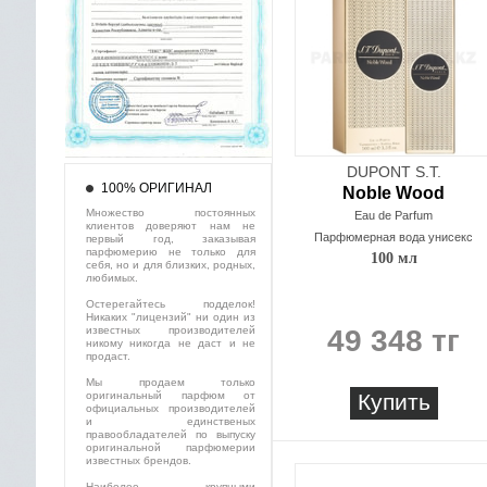
DUPONT S.T.
100% ОРИГИНАЛ
Noble Wood
Множество постоянных
Eau de Parfum
клиентов доверяют нам не
Парфюмерная вода унисекс
первый год, заказывая
парфюмерию не только для
100 мл
себя, но и для близких, родных,
любимых.
Остерегайтесь подделок!
Никаких "лицензий" ни один из
известных производителей
49 348 тг
никому никогда не даст и не
продаст.
Мы продаем только
оригинальный парфюм от
Купить
официальных производителей
и единственых
правообладателей по выпуску
оригинальной парфюмерии
известных брендов.
Наиболее крупными