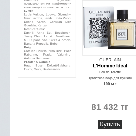
производителями парфюмерии
в настоящий момент являются:
LVMH:
Louis Vuitton, Loewe, Givenchy,
Marc Jacobs, Fendi, Emilio Pucci,
Donna Karan, Christian Dior,
Guerlain, Kenzo
Inter Parfums:
Dunhill, Anna Sui, Boucheron,
Jimmy Choo, Lanvin, Montblanc,
S.T.Dupont, Van Cleef & Arpels,
Banana Republic, Bebe
Puig:
Carolina Herrera, Nina Ricci, Paco
Rabanne, Prada, Valentino,
Antonio Banderas
GUERLAIN
Procter & Gamble:
L'Homme Ideal
Hugo Boss, Dolce&Gabbana,
Gucci, Mexx, Baldessarini
Eau de Toilette
Туалетная вода для мужчин
100 мл
81 432 тг
Купить