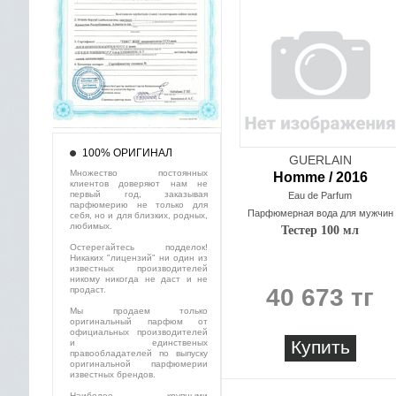
100% ОРИГИНАЛ
GUERLAIN
Множество постоянных
Homme / 2016
клиентов доверяют нам не
первый год, заказывая
Eau de Parfum
парфюмерию не только для
Парфюмерная вода для мужчин
себя, но и для близких, родных,
любимых.
Тестер 100 мл
Остерегайтесь подделок!
Никаких "лицензий" ни один из
известных производителей
никому никогда не даст и не
40 673 тг
продаст.
Мы продаем только
оригинальный парфюм от
официальных производителей
Купить
и единственых
правообладателей по выпуску
оригинальной парфюмерии
известных брендов.
Наиболее крупными