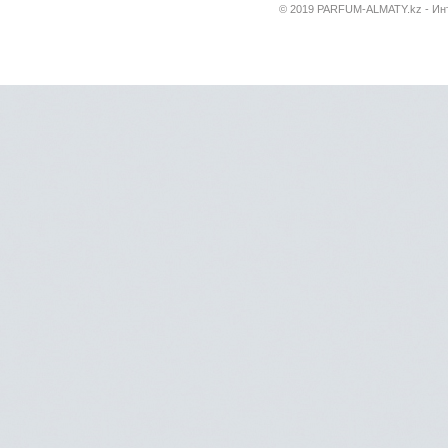
© 2019 PARFUM-ALMATY.kz - Инт