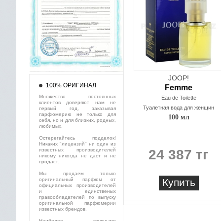
JOOP!
100% ОРИГИНАЛ
Femme
Множество постоянных
Eau de Toilette
клиентов доверяют нам не
Туалетная вода для женщин
первый год, заказывая
парфюмерию не только для
100 мл
себя, но и для близких, родных,
любимых.
Остерегайтесь подделок!
Никаких "лицензий" ни один из
известных производителей
24 387 тг
никому никогда не даст и не
продаст.
Мы продаем только
оригинальный парфюм от
Купить
официальных производителей
и единственых
правообладателей по выпуску
оригинальной парфюмерии
известных брендов.
Наиболее крупными