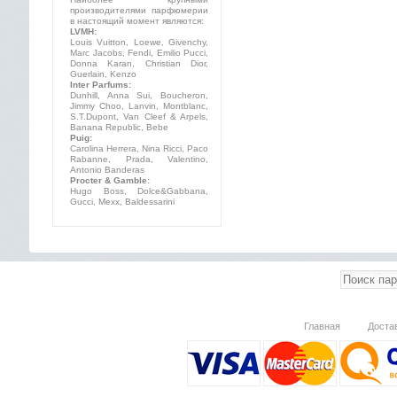
производителями парфюмерии
в настоящий момент являются:
LVMH:
Louis Vuitton, Loewe, Givenchy,
Marc Jacobs, Fendi, Emilio Pucci,
Donna Karan, Christian Dior,
Guerlain, Kenzo
Inter Parfums:
Dunhill, Anna Sui, Boucheron,
Jimmy Choo, Lanvin, Montblanc,
S.T.Dupont, Van Cleef & Arpels,
Banana Republic, Bebe
Puig:
Carolina Herrera, Nina Ricci, Paco
Rabanne, Prada, Valentino,
Antonio Banderas
Procter & Gamble:
Hugo Boss, Dolce&Gabbana,
Gucci, Mexx, Baldessarini
Главная
Доста