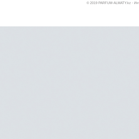
© 2019 PARFUM-ALMATY.kz - Инт