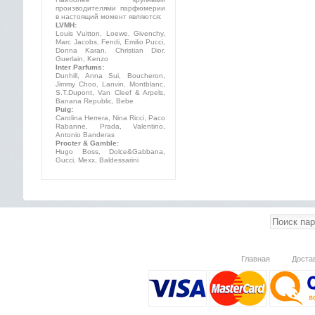
производителями парфюмерии
в настоящий момент являются:
LVMH:
Louis Vuitton, Loewe, Givenchy,
Marc Jacobs, Fendi, Emilio Pucci,
Donna Karan, Christian Dior,
Guerlain, Kenzo
Inter Parfums:
Dunhill, Anna Sui, Boucheron,
Jimmy Choo, Lanvin, Montblanc,
S.T.Dupont, Van Cleef & Arpels,
Banana Republic, Bebe
Puig:
Carolina Herrera, Nina Ricci, Paco
Rabanne, Prada, Valentino,
Antonio Banderas
Procter & Gamble:
Hugo Boss, Dolce&Gabbana,
Gucci, Mexx, Baldessarini
Главная
Доста