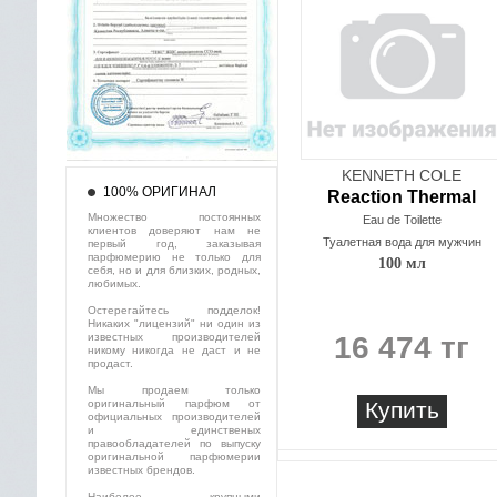
KENNETH COLE
100% ОРИГИНАЛ
Reaction Thermal
Множество постоянных
Eau de Toilette
клиентов доверяют нам не
Туалетная вода для мужчин
первый год, заказывая
парфюмерию не только для
100 мл
себя, но и для близких, родных,
любимых.
Остерегайтесь подделок!
Никаких "лицензий" ни один из
известных производителей
16 474 тг
никому никогда не даст и не
продаст.
Мы продаем только
оригинальный парфюм от
Купить
официальных производителей
и единственых
правообладателей по выпуску
оригинальной парфюмерии
известных брендов.
Наиболее крупными