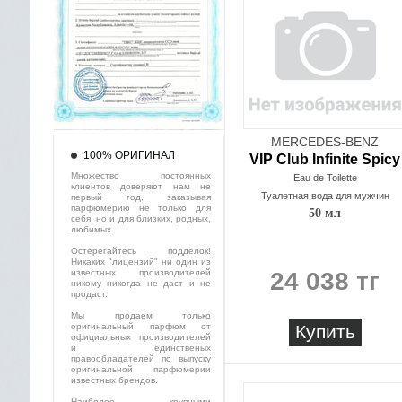
MERCEDES-BENZ
100% ОРИГИНАЛ
VIP Club Infinite Spicy
Множество постоянных
Eau de Toilette
клиентов доверяют нам не
Туалетная вода для мужчин
первый год, заказывая
парфюмерию не только для
50 мл
себя, но и для близких, родных,
любимых.
Остерегайтесь подделок!
Никаких "лицензий" ни один из
известных производителей
24 038 тг
никому никогда не даст и не
продаст.
Мы продаем только
оригинальный парфюм от
Купить
официальных производителей
и единственых
правообладателей по выпуску
оригинальной парфюмерии
известных брендов.
Наиболее крупными