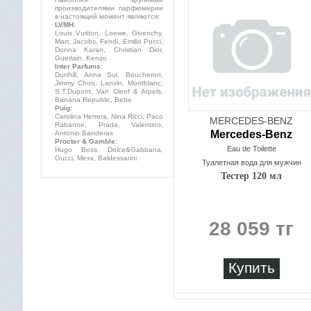
производителями парфюмерии
в настоящий момент являются:
LVMH:
Louis Vuitton, Loewe, Givenchy,
Marc Jacobs, Fendi, Emilio Pucci,
Donna Karan, Christian Dior,
Guerlain, Kenzo
Inter Parfums:
Dunhill, Anna Sui, Boucheron,
Jimmy Choo, Lanvin, Montblanc,
S.T.Dupont, Van Cleef & Arpels,
Banana Republic, Bebe
Puig:
Carolina Herrera, Nina Ricci, Paco
MERCEDES-BENZ
Rabanne, Prada, Valentino,
Mercedes-Benz
Antonio Banderas
Procter & Gamble:
Eau de Toilette
Hugo Boss, Dolce&Gabbana,
Gucci, Mexx, Baldessarini
Туалетная вода для мужчин
Тестер 120 мл
28 059 тг
Купить