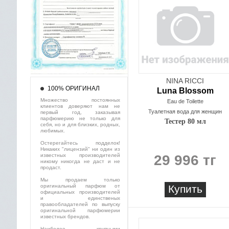
NINA RICCI
100% ОРИГИНАЛ
Luna Blossom
Множество постоянных
Eau de Toilette
клиентов доверяют нам не
Туалетная вода для женщин
первый год, заказывая
парфюмерию не только для
Тестер 80 мл
себя, но и для близких, родных,
любимых.
Остерегайтесь подделок!
Никаких "лицензий" ни один из
известных производителей
29 996 тг
никому никогда не даст и не
продаст.
Мы продаем только
оригинальный парфюм от
Купить
официальных производителей
и единственых
правообладателей по выпуску
оригинальной парфюмерии
известных брендов.
Наиболее крупными