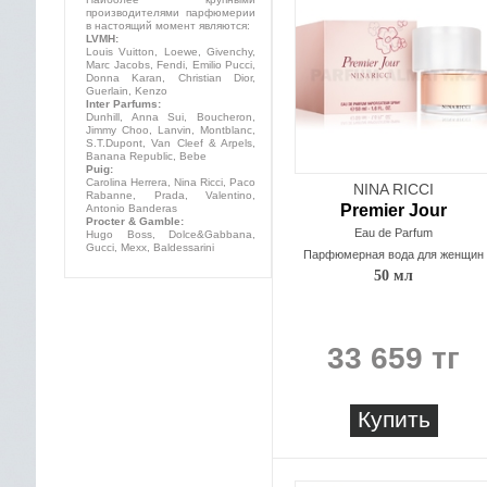
производителями парфюмерии
в настоящий момент являются:
LVMH:
Louis Vuitton, Loewe, Givenchy,
Marc Jacobs, Fendi, Emilio Pucci,
Donna Karan, Christian Dior,
Guerlain, Kenzo
Inter Parfums:
Dunhill, Anna Sui, Boucheron,
Jimmy Choo, Lanvin, Montblanc,
S.T.Dupont, Van Cleef & Arpels,
Banana Republic, Bebe
Puig:
Carolina Herrera, Nina Ricci, Paco
NINA RICCI
Rabanne, Prada, Valentino,
Premier Jour
Antonio Banderas
Procter & Gamble:
Eau de Parfum
Hugo Boss, Dolce&Gabbana,
Gucci, Mexx, Baldessarini
Парфюмерная вода для женщин
50 мл
33 659 тг
Купить