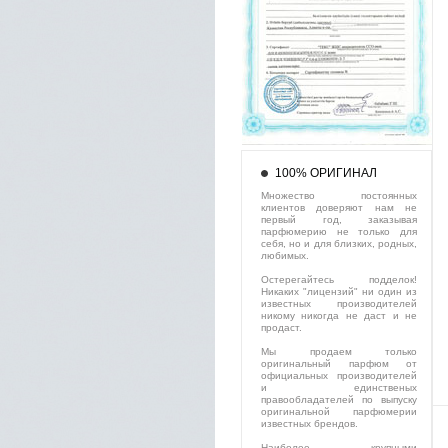
100% ОРИГИНАЛ
Множество постоянных
клиентов доверяют нам не
первый год, заказывая
парфюмерию не только для
себя, но и для близких, родных,
любимых.
Остерегайтесь подделок!
Никаких "лицензий" ни один из
известных производителей
никому никогда не даст и не
продаст.
Мы продаем только
оригинальный парфюм от
официальных производителей
и единственых
правообладателей по выпуску
оригинальной парфюмерии
известных брендов.
Наиболее крупными