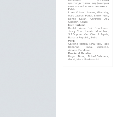
производителями парфюмерии
в настоящий момент являются:
LVMH:
Louis Vuitton, Loewe, Givenchy,
Marc Jacobs, Fendi, Emilio Pucci,
Donna Karan, Christian Dior,
Guerlain, Kenzo
Inter Parfums:
Dunhill, Anna Sui, Boucheron,
Jimmy Choo, Lanvin, Montblanc,
S.T.Dupont, Van Cleef & Arpels,
Banana Republic, Bebe
Puig:
Carolina Herrera, Nina Ricci, Paco
Rabanne, Prada, Valentino,
Antonio Banderas
Procter & Gamble:
Hugo Boss, Dolce&Gabbana,
Gucci, Mexx, Baldessarini