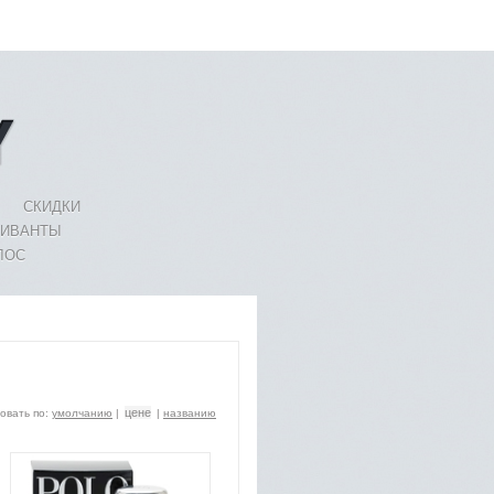
СКИДКИ
ЛИВАНТЫ
ЛОС
цене
овать по:
умолчанию
|
|
названию