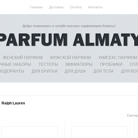
Главная
Доставка
Оплата
Контакты
Добро пожаловать в онлайн магазин парфюмерии Алматы!
ЖЕНСКИЙ ПАРФЮМ
МУЖСКОЙ ПАРФЮМ
УНИСЕКС ПАРФЮМ
ЧНЫЕ НАБОРЫ
ТЕСТЕРЫ
МИНИАТЮРЫ
ПРОБНИКИ
ОТ
ЗОДОРАНТЫ
ДЛЯ БРИТЬЯ
ДЛЯ ДУША
ДЛЯ ТЕЛА
ДЛЯ ВО
Ralph Lauren
Сортир