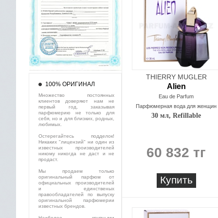
THIERRY MUGLER
100% ОРИГИНАЛ
Alien
Множество постоянных
Eau de Parfum
клиентов доверяют нам не
Парфюмерная вода для женщин
первый год, заказывая
парфюмерию не только для
30 мл, Refillable
себя, но и для близких, родных,
любимых.
Остерегайтесь подделок!
Никаких "лицензий" ни один из
известных производителей
60 832 тг
никому никогда не даст и не
продаст.
Мы продаем только
оригинальный парфюм от
Купить
официальных производителей
и единственых
правообладателей по выпуску
оригинальной парфюмерии
известных брендов.
Наиболее крупными