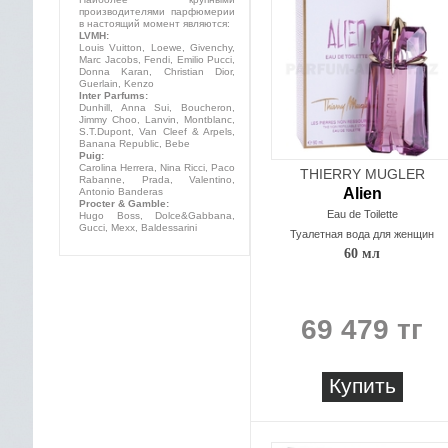
производителями парфюмерии
в настоящий момент являются:
LVMH:
Louis Vuitton, Loewe, Givenchy,
Marc Jacobs, Fendi, Emilio Pucci,
Donna Karan, Christian Dior,
Guerlain, Kenzo
Inter Parfums:
Dunhill, Anna Sui, Boucheron,
Jimmy Choo, Lanvin, Montblanc,
S.T.Dupont, Van Cleef & Arpels,
Banana Republic, Bebe
Puig:
Carolina Herrera, Nina Ricci, Paco
THIERRY MUGLER
Rabanne, Prada, Valentino,
Alien
Antonio Banderas
Procter & Gamble:
Eau de Toilette
Hugo Boss, Dolce&Gabbana,
Gucci, Mexx, Baldessarini
Туалетная вода для женщин
60 мл
69 479 тг
Купить