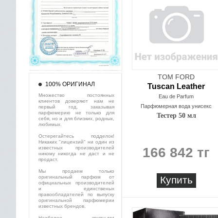
TOM FORD
100% ОРИГИНАЛ
Tuscan Leather
Множество постоянных
Eau de Parfum
клиентов доверяют нам не
Парфюмерная вода унисекс
первый год, заказывая
парфюмерию не только для
Тестер 50 мл
себя, но и для близких, родных,
любимых.
Остерегайтесь подделок!
Никаких "лицензий" ни один из
известных производителей
166 842 тг
никому никогда не даст и не
продаст.
Мы продаем только
оригинальный парфюм от
Купить
официальных производителей
и единственых
правообладателей по выпуску
оригинальной парфюмерии
известных брендов.
Наиболее крупными