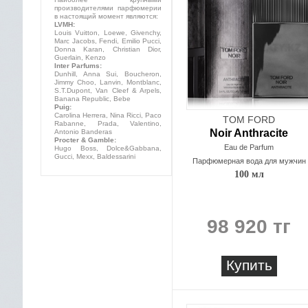
производителями парфюмерии
в настоящий момент являются:
LVMH:
Louis Vuitton, Loewe, Givenchy,
Marc Jacobs, Fendi, Emilio Pucci,
Donna Karan, Christian Dior,
Guerlain, Kenzo
Inter Parfums:
Dunhill, Anna Sui, Boucheron,
Jimmy Choo, Lanvin, Montblanc,
S.T.Dupont, Van Cleef & Arpels,
Banana Republic, Bebe
Puig:
Carolina Herrera, Nina Ricci, Paco
TOM FORD
Rabanne, Prada, Valentino,
Noir Anthracite
Antonio Banderas
Procter & Gamble:
Eau de Parfum
Hugo Boss, Dolce&Gabbana,
Gucci, Mexx, Baldessarini
Парфюмерная вода для мужчин
100 мл
98 920 тг
Купить