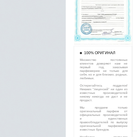
100% ОРИГИНАЛ
Множество постоянных
клиентов доверяют нам не
первый год, заказывая
парфюмерию не только для
себя, но и для близких, родных,
любимых.
Остерегайтесь подделок!
Никаких "лицензий" ни один из
известных производителей
никому никогда не даст и не
продаст.
Мы продаем только
оригинальный парфюм от
официальных производителей
и единственых
правообладателей по выпуску
оригинальной парфюмерии
известных брендов.
Наиболее крупными