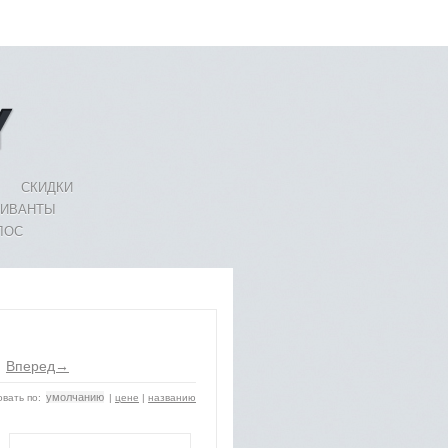
СКИДКИ
ЛИВАНТЫ
ЛОС
Вперед→
умолчанию
вать по:
|
цене
|
названию