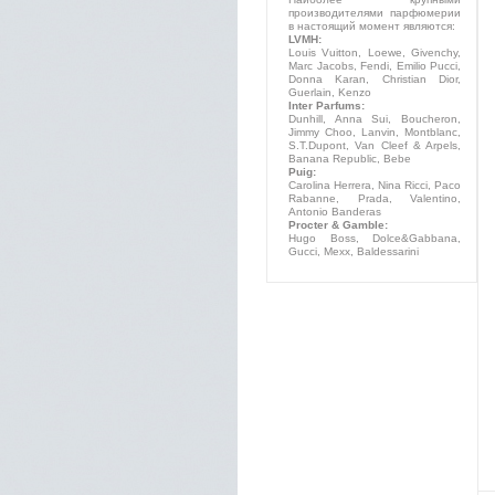
производителями парфюмерии
в настоящий момент являются:
LVMH:
Louis Vuitton, Loewe, Givenchy,
Marc Jacobs, Fendi, Emilio Pucci,
Donna Karan, Christian Dior,
Guerlain, Kenzo
Inter Parfums:
Dunhill, Anna Sui, Boucheron,
Jimmy Choo, Lanvin, Montblanc,
S.T.Dupont, Van Cleef & Arpels,
Banana Republic, Bebe
Puig:
Carolina Herrera, Nina Ricci, Paco
Rabanne, Prada, Valentino,
Antonio Banderas
Procter & Gamble:
Hugo Boss, Dolce&Gabbana,
Gucci, Mexx, Baldessarini