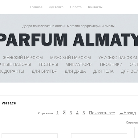
Главная
Доставка
Оплата
Контакты
Добро пожаловать в онлайн магазин парфюмерии Алматы!
ЖЕНСКИЙ ПАРФЮМ
МУЖСКОЙ ПАРФЮМ
УНИСЕКС ПАРФЮМ
ЧНЫЕ НАБОРЫ
ТЕСТЕРЫ
МИНИАТЮРЫ
ПРОБНИКИ
ОТ
ЗОДОРАНТЫ
ДЛЯ БРИТЬЯ
ДЛЯ ДУША
ДЛЯ ТЕЛА
ДЛЯ ВО
Versace
2
1
3
4
5
Показать все
←Назад
Страница:
Сортиро