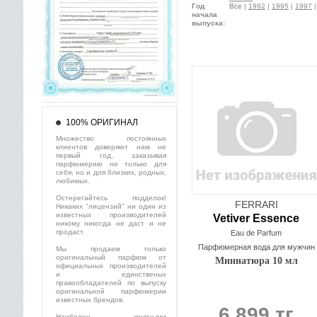
Год
Все
|
1992
|
1995
|
1997
начала
выпуска:
100% ОРИГИНАЛ
Множество постоянных
клиентов доверяют нам не
первый год, заказывая
парфюмерию не только для
себя, но и для близких, родных,
любимых.
Остерегайтесь подделок!
FERRARI
Никаких "лицензий" ни один из
известных производителей
Vetiver Essence
никому никогда не даст и не
продаст.
Eau de Parfum
Парфюмерная вода для мужчин
Мы продаем только
оригинальный парфюм от
Миниатюра 10 мл
официальных производителей
и единственых
правообладателей по выпуску
оригинальной парфюмерии
известных брендов.
6 899 тг
Наиболее крупными