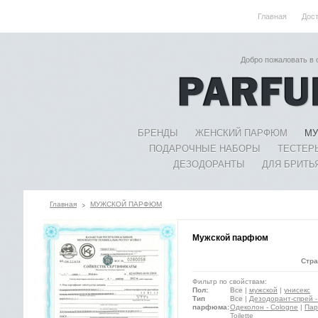
Главная
Дос
Добро пожаловать в
БРЕНДЫ
ЖЕНСКИЙ ПАРФЮМ
МУ
ПОДАРОЧНЫЕ НАБОРЫ
ТЕСТЕР
ДЕЗОДОРАНТЫ
ДЛЯ БРИТЬ
Главная
МУЖСКОЙ ПАРФЮМ
Мужской парфюм
Стра
Фильтр по свойствам:
Пол:
Все
|
мужской
|
унисекс
Тип
Все
|
Дезодорант-спрей -
парфюма:
Одеколон - Cologne
|
Пар
Toilette