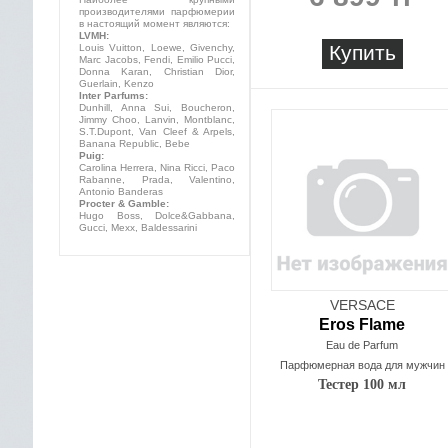
производителями парфюмерии
в настоящий момент являются:
LVMH:
Купить
Louis Vuitton, Loewe, Givenchy,
Marc Jacobs, Fendi, Emilio Pucci,
Donna Karan, Christian Dior,
Guerlain, Kenzo
Inter Parfums:
Dunhill, Anna Sui, Boucheron,
Jimmy Choo, Lanvin, Montblanc,
S.T.Dupont, Van Cleef & Arpels,
Banana Republic, Bebe
Puig:
Carolina Herrera, Nina Ricci, Paco
Rabanne, Prada, Valentino,
Antonio Banderas
Procter & Gamble:
Hugo Boss, Dolce&Gabbana,
Gucci, Mexx, Baldessarini
VERSACE
Eros Flame
Eau de Parfum
Парфюмерная вода для мужчин
Тестер 100 мл