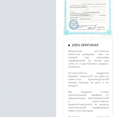
100% ОРИГИНАЛ
Множество постоянных
клиентов доверяют нам не
первый год, заказывая
парфюмерию не только для
себя, но и для близких, родных,
любимых.
Остерегайтесь подделок!
Никаких "лицензий" ни один из
известных производителей
никому никогда не даст и не
продаст.
Мы продаем только
оригинальный парфюм от
официальных производителей
и единственых
правообладателей по выпуску
оригинальной парфюмерии
известных брендов.
Наиболее крупными