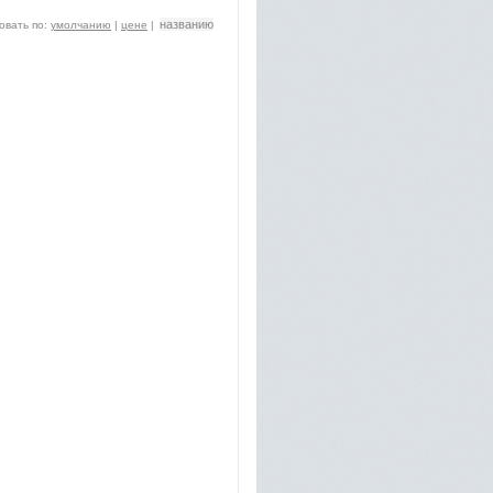
названию
овать по:
умолчанию
|
цене
|