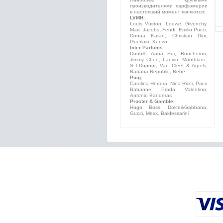
производителями парфюмерии
в настоящий момент являются:
LVMH:
Louis Vuitton, Loewe, Givenchy,
Marc Jacobs, Fendi, Emilio Pucci,
Donna Karan, Christian Dior,
Guerlain, Kenzo
Inter Parfums:
Dunhill, Anna Sui, Boucheron,
Jimmy Choo, Lanvin, Montblanc,
S.T.Dupont, Van Cleef & Arpels,
Banana Republic, Bebe
Puig:
Carolina Herrera, Nina Ricci, Paco
Rabanne, Prada, Valentino,
Antonio Banderas
Procter & Gamble:
Hugo Boss, Dolce&Gabbana,
Gucci, Mexx, Baldessarini