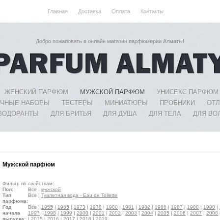
Главная
Доставка
Оплата
Контакты
Добро пожаловать в онлайн магазин парфюмерии Алматы!
ЖЕНСКИЙ ПАРФЮМ
МУЖСКОЙ ПАРФЮМ
УНИСЕКС ПАРФЮМ
ЧНЫЕ НАБОРЫ
ТЕСТЕРЫ
МИНИАТЮРЫ
ПРОБНИКИ
ОТ
ЗОДОРАНТЫ
ДЛЯ БРИТЬЯ
ДЛЯ ДУША
ДЛЯ ТЕЛА
ДЛЯ ВО
Мужской парфюм
Фильтр по свойствам:
Пол:
Все
|
мужской
Тип
Все
|
Туалетная вода - Eau de Toilette
парфюма:
Год
Все
|
1955
|
1965
|
1973
|
1978
|
1980
|
1981
|
1982
|
1986
|
1987
|
1988
|
1990
|
начала
1997
|
1998
|
1999
|
2000
|
2001
|
2002
|
2003
|
2004
|
2005
|
2006
|
2007
|
2008
выпуска:
|
2015
|
2016
|
2017
|
2018
|
2019