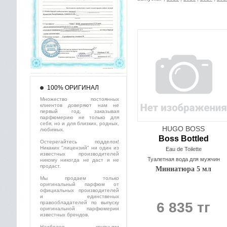
100% ОРИГИНАЛ
Множество постоянных
клиентов доверяют нам не
первый год, заказывая
парфюмерию не только для
себя, но и для близких, родных,
HUGO BOSS
любимых.
Boss Bottled
Остерегайтесь подделок!
Никаких "лицензий" ни один из
Eau de Toilette
известных производителей
Туалетная вода для мужчин
никому никогда не даст и не
продаст.
Миниатюра 5 мл
Мы продаем только
оригинальный парфюм от
официальных производителей
и единственых
правообладателей по выпуску
6 835 тг
оригинальной парфюмерии
известных брендов.
Наиболее крупными