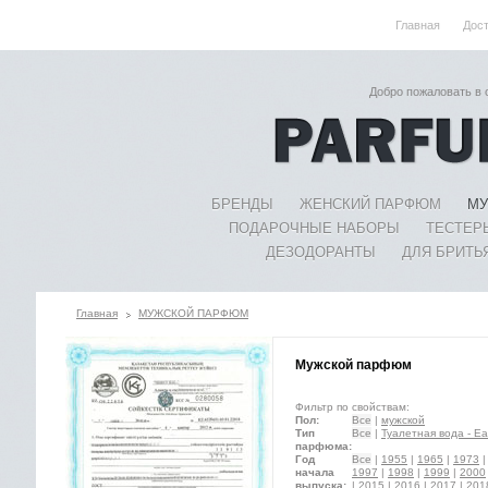
Главная
Дос
Добро пожаловать в
БРЕНДЫ
ЖЕНСКИЙ ПАРФЮМ
МУ
ПОДАРОЧНЫЕ НАБОРЫ
ТЕСТЕР
ДЕЗОДОРАНТЫ
ДЛЯ БРИТЬ
Главная
МУЖСКОЙ ПАРФЮМ
Мужской парфюм
Фильтр по свойствам:
Пол:
Все
|
мужской
Тип
Все
|
Туалетная вода - Eau
парфюма:
Год
Все
|
1955
|
1965
|
1973
начала
1997
|
1998
|
1999
|
2000
выпуска:
|
2015
|
2016
|
2017
|
201