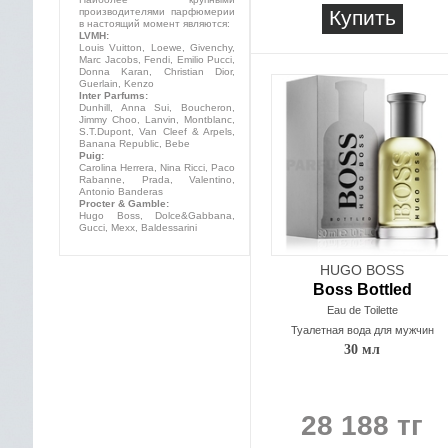
производителями парфюмерии
Купить
в настоящий момент являются:
LVMH:
Louis Vuitton, Loewe, Givenchy,
Marc Jacobs, Fendi, Emilio Pucci,
Donna Karan, Christian Dior,
Guerlain, Kenzo
Inter Parfums:
Dunhill, Anna Sui, Boucheron,
Jimmy Choo, Lanvin, Montblanc,
S.T.Dupont, Van Cleef & Arpels,
Banana Republic, Bebe
Puig:
Carolina Herrera, Nina Ricci, Paco
Rabanne, Prada, Valentino,
Antonio Banderas
Procter & Gamble:
Hugo Boss, Dolce&Gabbana,
Gucci, Mexx, Baldessarini
HUGO BOSS
Boss Bottled
Eau de Toilette
Туалетная вода для мужчин
30 мл
28 188 тг