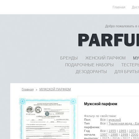
Главная
Дос
Добро пожаловать в
БРЕНДЫ
ЖЕНСКИЙ ПАРФЮМ
МУ
ПОДАРОЧНЫЕ НАБОРЫ
ТЕСТЕР
ДЕЗОДОРАНТЫ
ДЛЯ БРИТЬ
Главная
МУЖСКОЙ ПАРФЮМ
Мужской парфюм
Фильтр по свойствам:
Пол:
Все
|
мужской
Тип
Все
|
Туалетная вода - Eau
парфюма:
Год
Все
|
1955
|
1965
|
1973
начала
1997
|
1998
|
1999
|
2000
выпуска:
|
2015
|
2016
|
2017
|
201