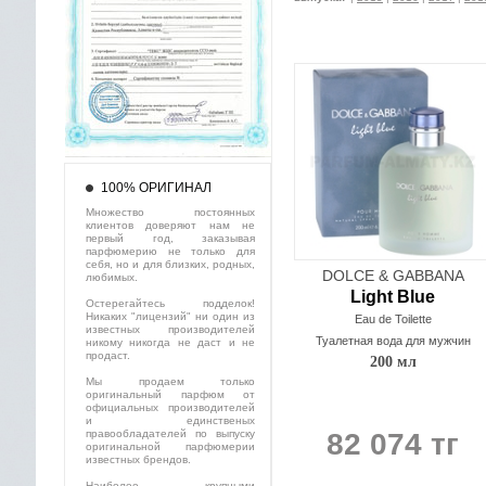
100% ОРИГИНАЛ
Множество постоянных
клиентов доверяют нам не
первый год, заказывая
парфюмерию не только для
себя, но и для близких, родных,
DOLCE & GABBANA
любимых.
Light Blue
Остерегайтесь подделок!
Никаких "лицензий" ни один из
Eau de Toilette
известных производителей
Туалетная вода для мужчин
никому никогда не даст и не
продаст.
200 мл
Мы продаем только
оригинальный парфюм от
официальных производителей
и единственых
правообладателей по выпуску
82 074 тг
оригинальной парфюмерии
известных брендов.
Наиболее крупными