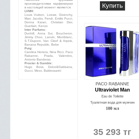
производителями парфюмерии
Купить
в настоящий момент являются:
LVMH:
Louis Vuitton, Loewe, Givenchy,
Marc Jacobs, Fendi, Emilio Pucci,
Donna Karan, Christian Dior,
Guerlain, Kenzo
Inter Parfums:
Dunhill, Anna Sui, Boucheron,
Jimmy Choo, Lanvin, Montblanc,
S.T.Dupont, Van Cleef & Arpels,
Banana Republic, Bebe
Puig:
Carolina Herrera, Nina Ricci, Paco
Rabanne, Prada, Valentino,
Antonio Banderas
Procter & Gamble:
Hugo Boss, Dolce&Gabbana,
Gucci, Mexx, Baldessarini
PACO RABANNE
Ultraviolet Man
Eau de Toilette
Туалетная вода для мужчин
100 мл
35 293 тг