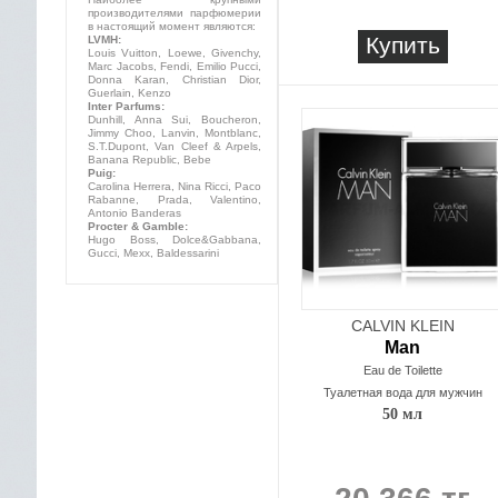
производителями парфюмерии
в настоящий момент являются:
Купить
LVMH:
Louis Vuitton, Loewe, Givenchy,
Marc Jacobs, Fendi, Emilio Pucci,
Donna Karan, Christian Dior,
Guerlain, Kenzo
Inter Parfums:
Dunhill, Anna Sui, Boucheron,
Jimmy Choo, Lanvin, Montblanc,
S.T.Dupont, Van Cleef & Arpels,
Banana Republic, Bebe
Puig:
Carolina Herrera, Nina Ricci, Paco
Rabanne, Prada, Valentino,
Antonio Banderas
Procter & Gamble:
Hugo Boss, Dolce&Gabbana,
Gucci, Mexx, Baldessarini
CALVIN KLEIN
Man
Eau de Toilette
Туалетная вода для мужчин
50 мл