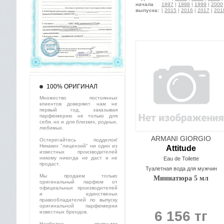
начала
1997
|
1998
|
1999
|
2000
выпуска:
|
2015
|
2016
|
2017
|
201
100% ОРИГИНАЛ
Множество постоянных
клиентов доверяют нам не
первый год, заказывая
парфюмерию не только для
себя, но и для близких, родных,
любимых.
ARMANI GIORGIO
Остерегайтесь подделок!
Никаких "лицензий" ни один из
Attitude
известных производителей
никому никогда не даст и не
Eau de Toilette
продаст.
Туалетная вода для мужчин
Мы продаем только
Миниатюра 5 мл
оригинальный парфюм от
официальных производителей
и единственых
правообладателей по выпуску
оригинальной парфюмерии
6 156 тг
известных брендов.
Наиболее крупными