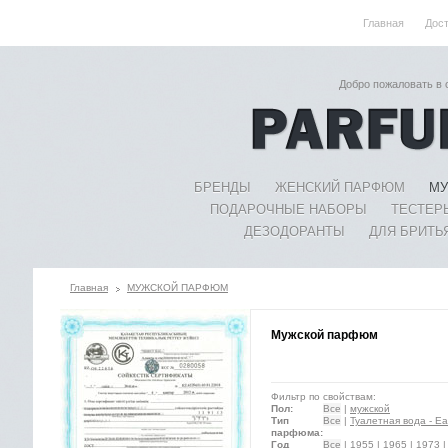
Главная
Дос
Добро пожаловать в
БРЕНДЫ
ЖЕНСКИЙ ПАРФЮМ
МУ
ПОДАРОЧНЫЕ НАБОРЫ
ТЕСТЕР
ДЕЗОДОРАНТЫ
ДЛЯ БРИТЬ
Главная
МУЖСКОЙ ПАРФЮМ
Мужской парфюм
Фильтр по свойствам:
Пол:
Все
|
мужской
Тип
Все
|
Туалетная вода - Eau
парфюма:
Год
Все
|
1955
|
1965
|
1973