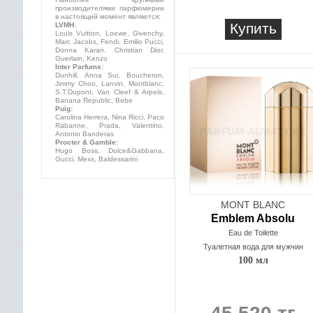
производителями парфюмерии
в настоящий момент являются:
Купить
LVMH:
Louis Vuitton, Loewe, Givenchy,
Marc Jacobs, Fendi, Emilio Pucci,
Donna Karan, Christian Dior,
Guerlain, Kenzo
Inter Parfums:
Dunhill, Anna Sui, Boucheron,
Jimmy Choo, Lanvin, Montblanc,
S.T.Dupont, Van Cleef & Arpels,
Banana Republic, Bebe
Puig:
Carolina Herrera, Nina Ricci, Paco
Rabanne, Prada, Valentino,
Antonio Banderas
Procter & Gamble:
Hugo Boss, Dolce&Gabbana,
Gucci, Mexx, Baldessarini
MONT BLANC
Emblem Absolu
Eau de Toilette
Туалетная вода для мужчин
100 мл