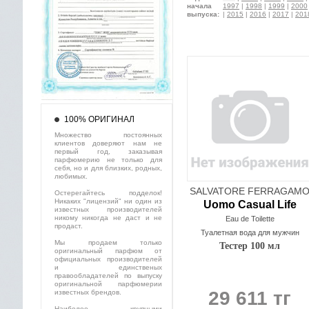
начала
1997
|
1998
|
1999
|
2000
выпуска:
|
2015
|
2016
|
2017
|
201
100% ОРИГИНАЛ
Множество постоянных
клиентов доверяют нам не
первый год, заказывая
парфюмерию не только для
себя, но и для близких, родных,
любимых.
SALVATORE FERRAGAM
Остерегайтесь подделок!
Никаких "лицензий" ни один из
Uomo Casual Life
известных производителей
никому никогда не даст и не
Eau de Toilette
продаст.
Туалетная вода для мужчин
Мы продаем только
Тестер 100 мл
оригинальный парфюм от
официальных производителей
и единственых
правообладателей по выпуску
оригинальной парфюмерии
29 611 тг
известных брендов.
Наиболее крупными