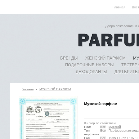
Главная
Дос
Добро пожаловать в
БРЕНДЫ
ЖЕНСКИЙ ПАРФЮМ
МУ
ПОДАРОЧНЫЕ НАБОРЫ
ТЕСТЕР
ДЕЗОДОРАНТЫ
ДЛЯ БРИТЬ
Главная
МУЖСКОЙ ПАРФЮМ
Мужской парфюм
Фильтр по свойствам:
Пол:
Все
|
мужской
Тип
Все
|
Парфюмерная вода 
парфюма:
Год
Все
|
1955
|
1965
|
1973