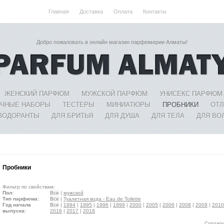
Главная
Доставка
Оплата
Контакты
Добро пожаловать в онлайн магазин парфюмерии Алматы!
ЖЕНСКИЙ ПАРФЮМ
МУЖСКОЙ ПАРФЮМ
УНИСЕКС ПАРФЮМ
ЧНЫЕ НАБОРЫ
ТЕСТЕРЫ
МИНИАТЮРЫ
ПРОБНИКИ
ОТ
ЗОДОРАНТЫ
ДЛЯ БРИТЬЯ
ДЛЯ ДУША
ДЛЯ ТЕЛА
ДЛЯ ВО
Пробники
Фильтр по свойствам:
Пол:
Все
|
мужской
Тип парфюма:
Все
|
Туалетная вода - Eau de Toilette
Год начала
Все
|
1994
|
1995
|
1996
|
1999
|
2000
|
2005
|
2006
|
2008
|
2009
|
2010
выпуска:
2016
|
2017
|
2018
Сортиро