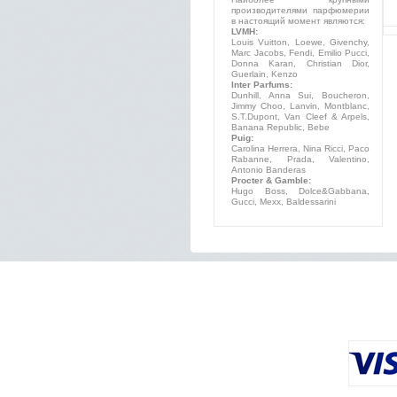
производителями парфюмерии
в настоящий момент являются:
LVMH:
Louis Vuitton, Loewe, Givenchy,
Marc Jacobs, Fendi, Emilio Pucci,
Donna Karan, Christian Dior,
Guerlain, Kenzo
Inter Parfums:
Dunhill, Anna Sui, Boucheron,
Jimmy Choo, Lanvin, Montblanc,
S.T.Dupont, Van Cleef & Arpels,
Banana Republic, Bebe
Puig:
Carolina Herrera, Nina Ricci, Paco
Rabanne, Prada, Valentino,
Antonio Banderas
Procter & Gamble:
Hugo Boss, Dolce&Gabbana,
Gucci, Mexx, Baldessarini