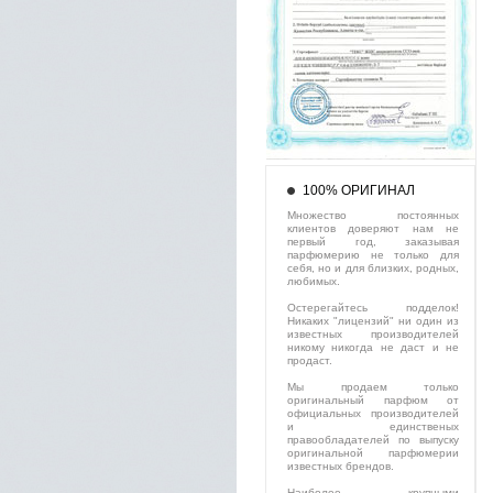
100% ОРИГИНАЛ
Множество постоянных
клиентов доверяют нам не
первый год, заказывая
парфюмерию не только для
себя, но и для близких, родных,
любимых.
Остерегайтесь подделок!
Никаких "лицензий" ни один из
известных производителей
никому никогда не даст и не
продаст.
Мы продаем только
оригинальный парфюм от
официальных производителей
и единственых
правообладателей по выпуску
оригинальной парфюмерии
известных брендов.
Наиболее крупными