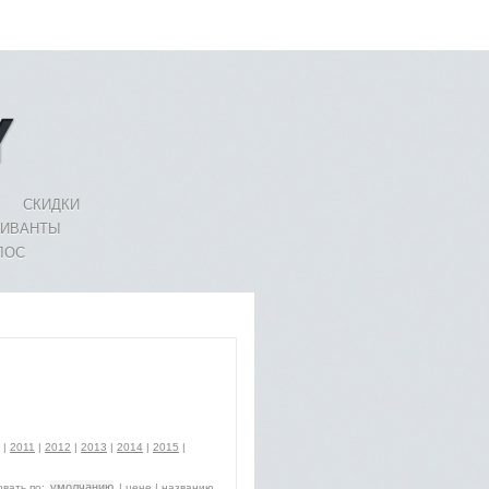
СКИДКИ
ЛИВАНТЫ
ЛОС
|
2011
|
2012
|
2013
|
2014
|
2015
|
умолчанию
вать по:
|
цене
|
названию