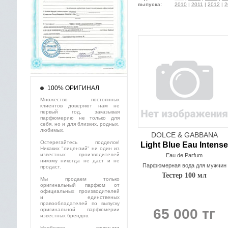
выпуска:
2010
|
2011
|
2012
|
2
100% ОРИГИНАЛ
Множество постоянных
клиентов доверяют нам не
первый год, заказывая
парфюмерию не только для
себя, но и для близких, родных,
любимых.
DOLCE & GABBANA
Остерегайтесь подделок!
Light Blue Eau Intense
Никаких "лицензий" ни один из
известных производителей
Eau de Parfum
никому никогда не даст и не
Парфюмерная вода для мужчин
продаст.
Тестер 100 мл
Мы продаем только
оригинальный парфюм от
официальных производителей
и единственых
правообладателей по выпуску
65 000 тг
оригинальной парфюмерии
известных брендов.
Наиболее крупными