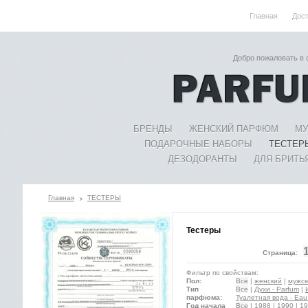
Главная
Дос
Добро пожаловать в
БРЕНДЫ
ЖЕНСКИЙ ПАРФЮМ
МУ
ПОДАРОЧНЫЕ НАБОРЫ
ТЕСТЕР
ДЕЗОДОРАНТЫ
ДЛЯ БРИТЬ
Главная
ТЕСТЕРЫ
Тестеры
Страница:
Фильтр по свойствам:
Пол:
Все
|
женский
|
мужск
Тип
Все
|
Духи - Parfum
|
парфюма:
Туалетная вода - Eau 
Год начала
Все
|
1988
|
1990
|
19