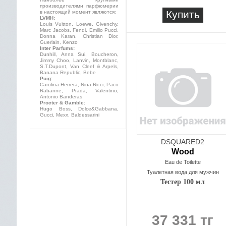
производителями парфюмерии
Купить
в настоящий момент являются:
LVMH:
Louis Vuitton, Loewe, Givenchy,
Marc Jacobs, Fendi, Emilio Pucci,
Donna Karan, Christian Dior,
Guerlain, Kenzo
Inter Parfums:
Dunhill, Anna Sui, Boucheron,
Jimmy Choo, Lanvin, Montblanc,
S.T.Dupont, Van Cleef & Arpels,
Banana Republic, Bebe
Puig:
Carolina Herrera, Nina Ricci, Paco
Rabanne, Prada, Valentino,
Antonio Banderas
Procter & Gamble:
Hugo Boss, Dolce&Gabbana,
Gucci, Mexx, Baldessarini
DSQUARED2
Wood
Eau de Toilette
Туалетная вода для мужчин
Тестер 100 мл
37 331 тг