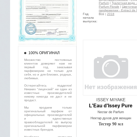
Parfum
|
Туалетная вода - 
Parfum Florale
|
Цветочная 
парфюмерии - Extract de 
Год
Все
|
2018
начала
выпуска:
100% ОРИГИНАЛ
Множество постоянных
клиентов доверяют нам не
первый год, заказывая
парфюмерию не только для
себя, но и для близких, родных,
любимых.
Остерегайтесь подделок!
Никаких "лицензий" ни один из
известных производителей
никому никогда не даст и не
ISSEY MIYAKE
продаст.
L'Eau d'Issey Pure
Мы продаем только
оригинальный парфюм от
Nectar de Parfum
официальных производителей
Нектар духов для женщин
и единственых
правообладателей по выпуску
Тестер 90 мл
оригинальной парфюмерии
известных брендов.
Наиболее крупными