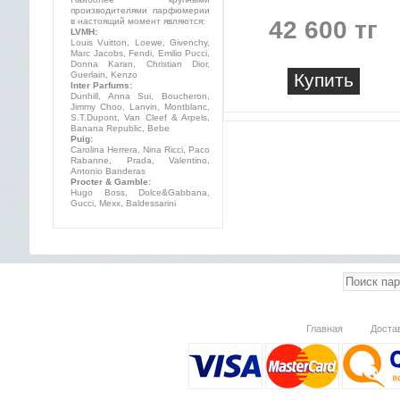
производителями парфюмерии
в настоящий момент являются:
42 600 тг
LVMH:
Louis Vuitton, Loewe, Givenchy,
Marc Jacobs, Fendi, Emilio Pucci,
Donna Karan, Christian Dior,
Guerlain, Kenzo
Купить
Inter Parfums:
Dunhill, Anna Sui, Boucheron,
Jimmy Choo, Lanvin, Montblanc,
S.T.Dupont, Van Cleef & Arpels,
Banana Republic, Bebe
Puig:
Carolina Herrera, Nina Ricci, Paco
Rabanne, Prada, Valentino,
Antonio Banderas
Procter & Gamble:
Hugo Boss, Dolce&Gabbana,
Gucci, Mexx, Baldessarini
Главная
Доста