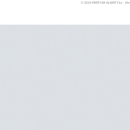
© 2019 PARFUM-ALMATY.kz - Инт