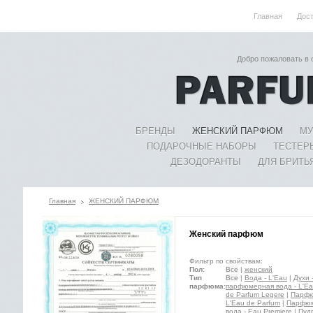
Главная
Дос
Добро пожаловать в
БРЕНДЫ
ЖЕНСКИЙ ПАРФЮМ
МУ
ПОДАРОЧНЫЕ НАБОРЫ
ТЕСТЕР
ДЕЗОДОРАНТЫ
ДЛЯ БРИТЬ
Главная
ЖЕНСКИЙ ПАРФЮМ
Женский парфюм
Фильтр по свойствам:
Пол:
Все
|
женский
Тип
Все
|
Вода - L'Eau
|
Духи 
парфюма:
парфюмерная вода - L'Ea
de Parfum Legere
|
Парфю
L'Eau de Parfum
|
Парфюме
вода - Eau Premiere
|
Пуд