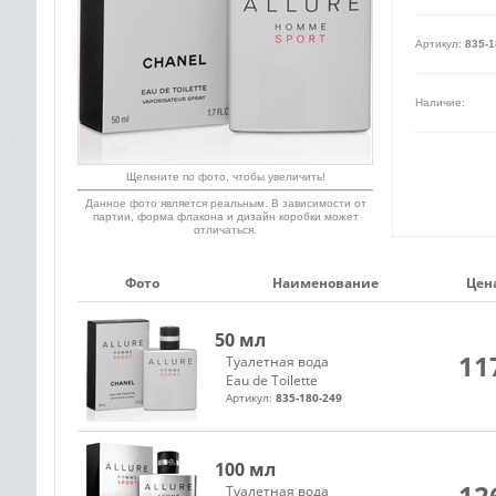
Артикул:
835-1
Наличие:
Щелкните по фото, чтобы увеличить!
Данное фото является реальным. В зависимости от
партии, форма флакона и дизайн коробки может
отличаться.
Фото
Наименование
Цена
50 мл
11
Туалетная вода
Eau de Toilette
Артикул:
835-180-249
100 мл
12
Туалетная вода