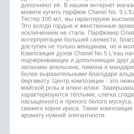
дополняют её. В нашем интернет маг
можете купить парфюм Chanel No. 5 L'E
Тестер 100 мл, мы гарантируем высокое
Это всегда гордые и женственные арома
исключением не стали. Парфюмер Оли
интерпретации большей свежести, благ
доступен не только женщинам, но и мо
Композиция духов Chanel No 5 L'eau нач
подчёркивающих и дополняющих друг д
запахами апельсина, лимона и мандари
более выразительными благодаря альде
бергамоту. Центр композиции - это не
майской розы и иланг-иланг. Завершаю
характеризуются тёплыми, слегка слад
насыщенного и пряного белого мускуса,
свежего корня ириса. Такая композици
аромату нужной элегантности.