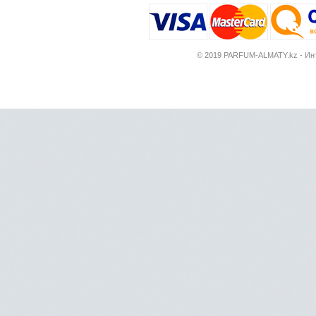
© 2019 PARFUM-ALMATY.kz - Инт