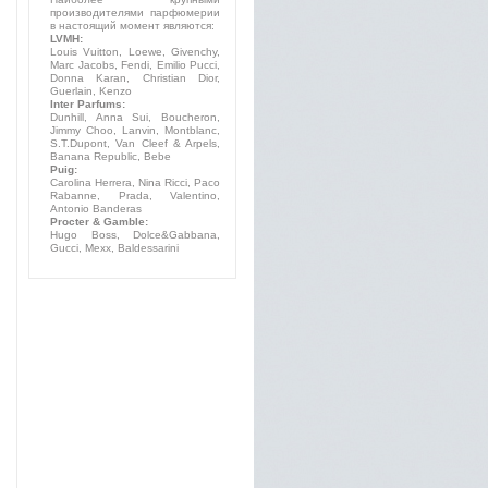
производителями парфюмерии
в настоящий момент являются:
LVMH:
Louis Vuitton, Loewe, Givenchy,
Marc Jacobs, Fendi, Emilio Pucci,
Donna Karan, Christian Dior,
Guerlain, Kenzo
Inter Parfums:
Dunhill, Anna Sui, Boucheron,
Jimmy Choo, Lanvin, Montblanc,
S.T.Dupont, Van Cleef & Arpels,
Banana Republic, Bebe
Puig:
Carolina Herrera, Nina Ricci, Paco
Rabanne, Prada, Valentino,
Antonio Banderas
Procter & Gamble:
Hugo Boss, Dolce&Gabbana,
Gucci, Mexx, Baldessarini