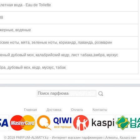
летная вода - Eau de Toilette
88
жерные, водяные
рские ноты, мята, зеленые ноты, кориандр, лаванда, розмарин
леный дубовый мох, калабрийский кедр, лист табака,амбра, мускус
ра, дубовый мох, кедр, мускус, табак
Главная
Доставка
Оплата
Контакты
© 2019 PARFUM-ALMATY.kz - Интернет магазин парфюмерии г.Алматы, Казахстан