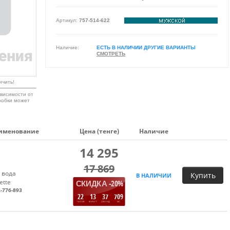
Артикул:
757-514-622
Наличие:
ЕСТЬ В НАЛИЧИИ ДРУГИЕ ВАРИАНТЫ
СМОТРЕТЬ
ичить!
висимости от
робки может
именование
Цена (тенге)
Наличие
14 295
17 869
 вода
Купить
В НАЛИЧИИ
ette
СКИДКА -20%
-776-893
22
13
36
912
ЧАСОВ
МИНУТ
СЕКУНД
МС