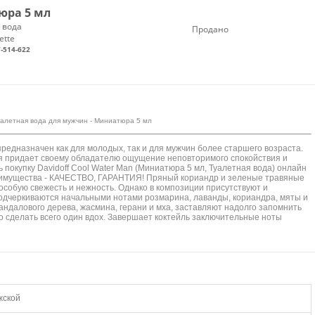
ра 5 мл
 вода
Продано
ette
-514-622
 - Туалетная вода для мужчин - Миниатюра 5 мл
 предназначен как для молодых, так и для мужчин более старшего возраста.
 придает своему обладателю ощущение неповторимого спокойствия и
 покупку Davidoff Cool Water Man (Миниатюра 5 мл, Туалетная вода) онлайн
еимущества - КАЧЕСТВО, ГАРАНТИЯ! Пряный кориандр и зеленые травяные
особую свежесть и нежность. Однако в композиции присутствуют и
подчеркиваются начальными нотами розмарина, лаванды, кориандра, мяты и
далового дерева, жасмина, герани и мха, заставляют надолго запомнить
 сделать всего один вдох. Завершает коктейль заключительные ноты
жской