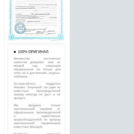
100% ОРИГИНАЛ
Множество постоянных
клиентов доверяют нам не
первый год, заказывая
парфюмерию не только для
себя, но и для близких, родных,
любимых.
Остерегайтесь подделок!
Никаких "лицензий" ни один из
известных производителей
никому никогда не даст и не
продаст.
Мы продаем только
оригинальный парфюм от
официальных производителей
и единственых
правообладателей по выпуску
оригинальной парфюмерии
известных брендов.
Наиболее крупными