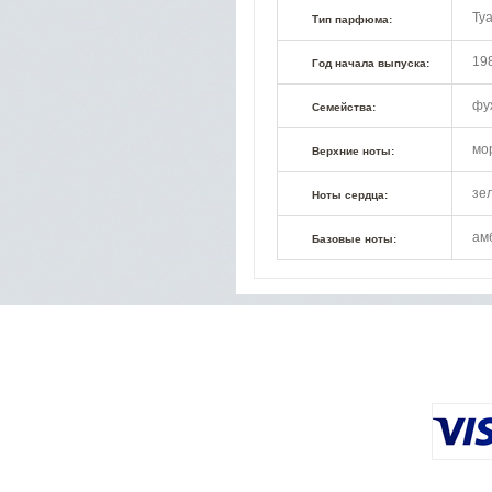
Туа
Тип парфюма:
19
Год начала выпуска:
фу
Семейства:
мо
Верхние ноты:
зе
Ноты сердца:
амб
Базовые ноты: