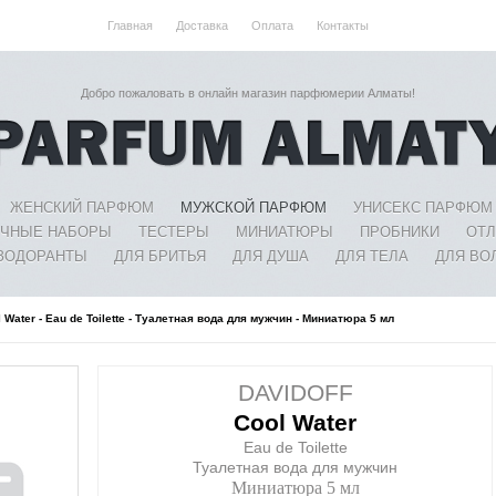
Главная
Доставка
Оплата
Контакты
Добро пожаловать в онлайн магазин парфюмерии Алматы!
ЖЕНСКИЙ ПАРФЮМ
МУЖСКОЙ ПАРФЮМ
УНИСЕКС ПАРФЮМ
ЧНЫЕ НАБОРЫ
ТЕСТЕРЫ
МИНИАТЮРЫ
ПРОБНИКИ
ОТ
ЗОДОРАНТЫ
ДЛЯ БРИТЬЯ
ДЛЯ ДУША
ДЛЯ ТЕЛА
ДЛЯ ВО
ol Water - Eau de Toilette - Туалетная вода для мужчин - Миниатюра 5 мл
DAVIDOFF
Cool Water
Eau de Toilette
Туалетная вода для мужчин
Миниатюра 5 мл