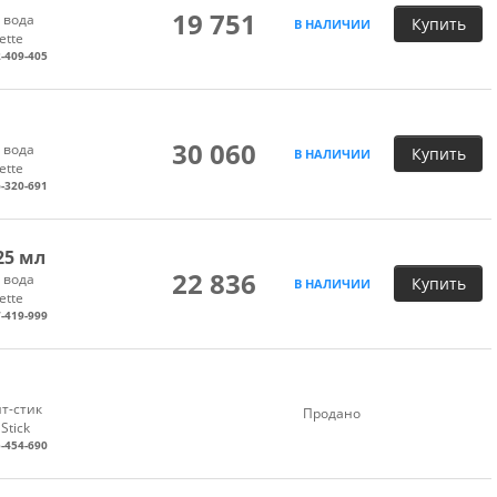
19 751
 вода
Купить
В НАЛИЧИИ
ette
-409-405
30 060
 вода
Купить
В НАЛИЧИИ
ette
-320-691
25 мл
22 836
 вода
Купить
В НАЛИЧИИ
ette
-419-999
т-стик
Продано
Stick
-454-690