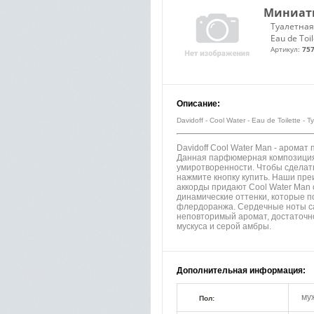
Миниатю
Туалетная
Eau de Toil
Артикул:
757
Описание:
Davidoff - Cool Water - Eau de Toilette
Davidoff Cool Water Man - аромат
Данная парфюмерная композиция
умиротворенности. Чтобы сделать
нажмите кнопку купить. Наши пр
аккорды придают Cool Water Man 
динамические оттенки, которые 
флердоранжа. Сердечные ноты сан
неповторимый аромат, достаточно
мускуса и серой амбры.
Дополнительная информация:
му
Пол: