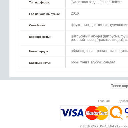
Туалетная вода - Eau de Toilette
Тип парфюма:
2016
Год начала выпуска:
фруктовые, цветочные, гурмански
Семейства:
цитрусовый аккорд (цитрусы), гру
Верхние ноты:
розовый перец (красные ягоды), с
абрикос, роза, тропические фрукт
Ноты сердца:
бобы тонка, мускус, сандал
Базовые ноты:
Главная
Доста
© 2019 PARFUM-ALMATY.kz - Инт