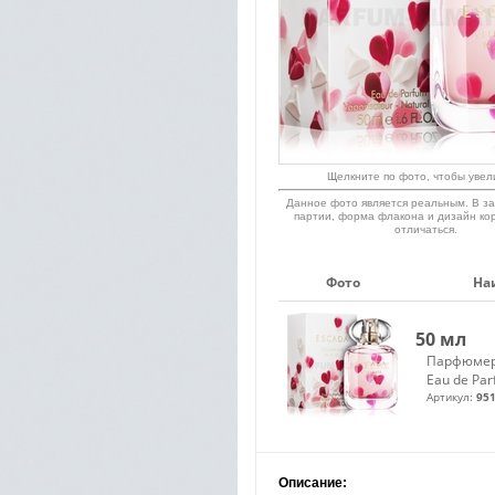
Щелкните по фото, чтобы увел
Данное фото является реальным. В за
партии, форма флакона и дизайн ко
отличаться.
Фото
На
50 мл
Парфюмер
Eau de Pa
Артикул:
951
Описание: