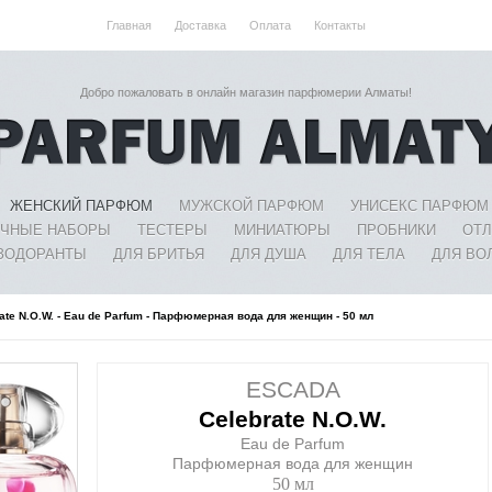
Главная
Доставка
Оплата
Контакты
Добро пожаловать в онлайн магазин парфюмерии Алматы!
ЖЕНСКИЙ ПАРФЮМ
МУЖСКОЙ ПАРФЮМ
УНИСЕКС ПАРФЮМ
ЧНЫЕ НАБОРЫ
ТЕСТЕРЫ
МИНИАТЮРЫ
ПРОБНИКИ
ОТ
ЗОДОРАНТЫ
ДЛЯ БРИТЬЯ
ДЛЯ ДУША
ДЛЯ ТЕЛА
ДЛЯ ВО
rate N.O.W. - Eau de Parfum - Парфюмерная вода для женщин - 50 мл
ESCADA
Celebrate N.O.W.
Eau de Parfum
Парфюмерная вода для женщин
50 мл