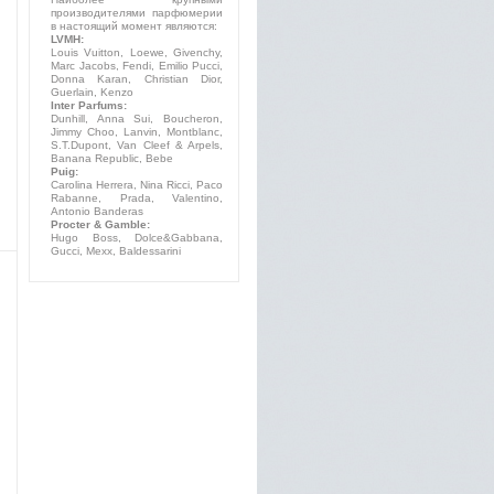
производителями парфюмерии
в настоящий момент являются:
LVMH:
Louis Vuitton, Loewe, Givenchy,
Marc Jacobs, Fendi, Emilio Pucci,
Donna Karan, Christian Dior,
Guerlain, Kenzo
Inter Parfums:
Dunhill, Anna Sui, Boucheron,
Jimmy Choo, Lanvin, Montblanc,
S.T.Dupont, Van Cleef & Arpels,
Banana Republic, Bebe
Puig:
Carolina Herrera, Nina Ricci, Paco
Rabanne, Prada, Valentino,
Antonio Banderas
Procter & Gamble:
Hugo Boss, Dolce&Gabbana,
Gucci, Mexx, Baldessarini