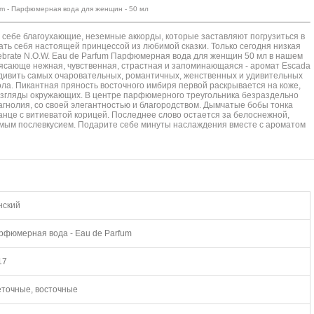
rfum - Парфюмерная вода для женщин - 50 мл
себе благоухающие, неземные аккорды, которые заставляют погрузиться в
ать себя настоящей принцессой из любимой сказки. Только сегодня низкая
brate N.O.W. Eau de Parfum Парфюмерная вода для женщин 50 мл в нашем
ясающе нежная, чувственная, страстная и запоминающаяся - аромат Escada
 удивить самых очаровательных, романтичных, женственных и удивительных
ла. Пикантная пряность восточного имбиря первой раскрывается на коже,
 взгляды окружающих. В центре парфюмерного треугольника безраздельно
агнолия, со своей элегантностью и благородством. Дымчатые бобы тонка
нце с витиеватой корицей. Последнее слово остается за белоснежной,
имым послевкусием. Подарите себе минуты наслаждения вместе с ароматом
нский
рфюмерная вода - Eau de Parfum
17
еточные, восточные