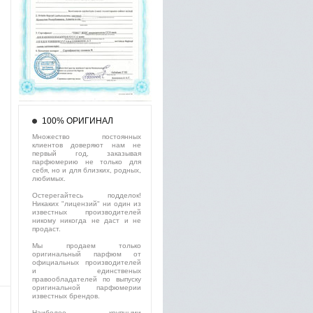
100% ОРИГИНАЛ
Множество постоянных
клиентов доверяют нам не
первый год, заказывая
парфюмерию не только для
себя, но и для близких, родных,
любимых.
Остерегайтесь подделок!
Никаких "лицензий" ни один из
известных производителей
никому никогда не даст и не
продаст.
Мы продаем только
оригинальный парфюм от
официальных производителей
и единственых
правообладателей по выпуску
оригинальной парфюмерии
известных брендов.
Наиболее крупными