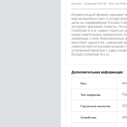
Escada - Celebrate N.O.W. - Eau de Pa
Изумительный флакон скрывает в 
мир волшебных грез и почувствов
цена на парфюмерию Escada Cele
интернет-магазине Алматы. Потр
Celebrate N.o.w. сумеет приятно
представительниц прекрасного по
привлекая к себе благосклонные
властвует душистая, заморская м
переплетаются в изумительном та
утонченной ванилью с едва улов
Escada Celebrate N.o.w..
Дополнительная информация:
же
Пол:
Па
Тип парфюма:
20
Год начала выпуска:
цв
Семейства: