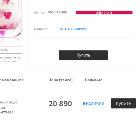
Артикул:
951-475-886
Наличие:
ЕСТЬ В НАЛИЧИИ
ичить!
Купить
висимости от
робки может
именование
Цена (тенге)
Наличие
20 890
ная вода
Купить
В НАЛИЧИИ
rfum
-475-886