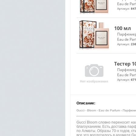
Eau de Pa
Артикул:
847
100 мл
Парфюмер
Eau de Pa
Артикул:
236
Тестер 1
Парфюмер
Eau de Pa
Артикул:
671
Описание:
Gucci - Bloom - Eau de Parfum - Парфю
Gucci Bloom словно переносит на
благоуханием. Есть доставка па
по Алматы. Образы 70-х годов, ст
все это воплотилось в аромате Gu