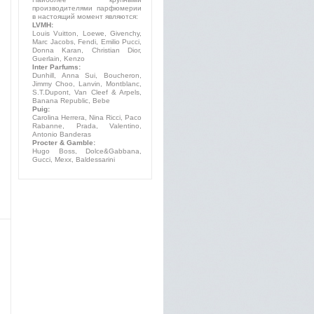
производителями парфюмерии
в настоящий момент являются:
LVMH:
Louis Vuitton, Loewe, Givenchy,
Marc Jacobs, Fendi, Emilio Pucci,
Donna Karan, Christian Dior,
Guerlain, Kenzo
Inter Parfums:
Dunhill, Anna Sui, Boucheron,
Jimmy Choo, Lanvin, Montblanc,
S.T.Dupont, Van Cleef & Arpels,
Banana Republic, Bebe
Puig:
Carolina Herrera, Nina Ricci, Paco
Rabanne, Prada, Valentino,
Antonio Banderas
Procter & Gamble:
Hugo Boss, Dolce&Gabbana,
Gucci, Mexx, Baldessarini