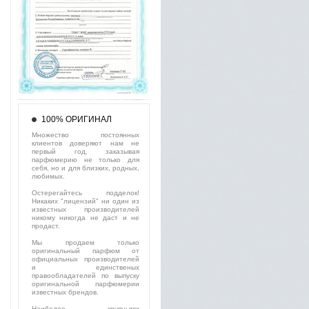
100% ОРИГИНАЛ
Множество постоянных
клиентов доверяют нам не
первый год, заказывая
парфюмерию не только для
себя, но и для близких, родных,
любимых.
Остерегайтесь подделок!
Никаких "лицензий" ни один из
известных производителей
никому никогда не даст и не
продаст.
Мы продаем только
оригинальный парфюм от
официальных производителей
и единственых
правообладателей по выпуску
оригинальной парфюмерии
известных брендов.
Наиболее крупными