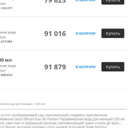
rfum
-124-377
91 016
ная вода
Купить
В НАЛИЧИИ
rfum
-617-984
00 мл
91 879
ная вода
Купить
В НАЛИЧИИ
rfum
-699-614
мерная вода для женщин - 100 мл
с в этот воображаемый сад, наполненный сладким и чувственным
рфюмерии Gucci Bloom Eau de Parfum Парфюмерная вода для женщин 100 мл
иль «винтаж» и гербарный рисунок, напоминающий ткани «туаль де жуи», -
cci Bloom, который призван стать «новой эстетикой Дома Gucci»!