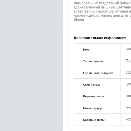
Лакированный квадратный флакон
вдохновленный пышным цветением
естественной красотой, которая 
жасмин самбак, корень ириса, кит
Bloom
Дополнительная информация:
же
Пол:
Па
Тип парфюма:
20
Год начала выпуска:
цв
Семейства:
жа
Верхние ноты:
мус
Ноты сердца:
ко
Базовые ноты: