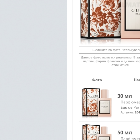
Щелкните по фото, чтобы увел
Данное фото является реальным. В за
партии, форма флакона и дизайн ко
отличаться.
Фото
На
30 мл
Парфюмер
Eau de Pa
Артикул:
204
50 мл
Парфюмер