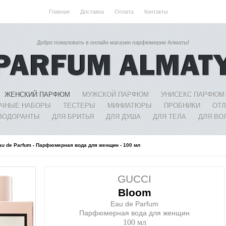
Главная
Доставка
Оплата
Контакты
Добро пожаловать в онлайн магазин парфюмерии Алматы!
ЖЕНСКИЙ ПАРФЮМ
МУЖСКОЙ ПАРФЮМ
УНИСЕКС ПАРФЮМ
ЧНЫЕ НАБОРЫ
ТЕСТЕРЫ
МИНИАТЮРЫ
ПРОБНИКИ
ОТ
ЗОДОРАНТЫ
ДЛЯ БРИТЬЯ
ДЛЯ ДУША
ДЛЯ ТЕЛА
ДЛЯ ВО
Eau de Parfum - Парфюмерная вода для женщин - 100 мл
GUCCI
Bloom
Eau de Parfum
Парфюмерная вода для женщин
100 мл