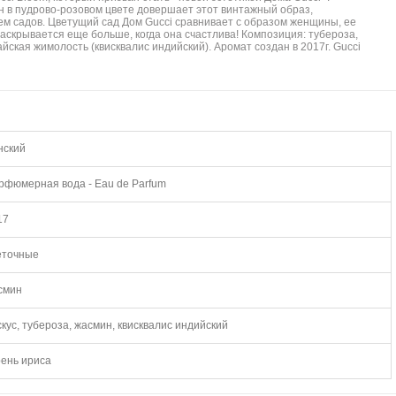
 в пудрово-розовом цвете довершает этот винтажный образ,
 садов. Цветущий сад Дом Gucci сравнивает с образом женщины, ее
раскрывается еще больше, когда она счастлива! Композиция: тубероза,
айская жимолость (квисквалис индийский). Аромат создан в 2017г. Gucci
нский
рфюмерная вода - Eau de Parfum
17
еточные
смин
кус, тубероза, жасмин, квисквалис индийский
рень ириса