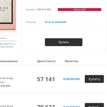
Артикул:
236-617-984
Наличие:
ЕСТЬ В НАЛИЧИИ
ичить!
Купить
висимости от
робки может
именование
Цена (тенге)
Наличие
57 141
ная вода
Купить
В НАЛИЧИИ
rfum
-816-953
79 623
ная вода
Купить
В НАЛИЧИИ