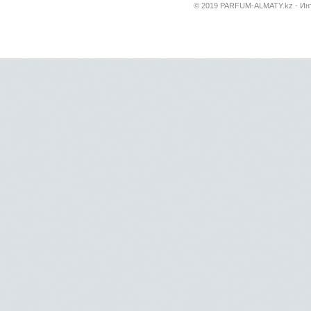
© 2019 PARFUM-ALMATY.kz - Инт