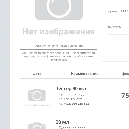
Артикул:
564-2
Наличие:
Щелкните по фото, чтобы увеличить!
Данное фото является реальным. В зависимости от
партии, форма флакона и дизайн коробки может
отличаться.
Фото
Наименование
Цена
Тестер 90 мл
75
Туалетная вода
Eau de Toilette
Артикул:
564-228-362
30 мл
Туалетная вода