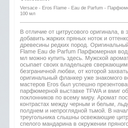
Versace - Eros Flame - Eau de Parfum - Парфюм
100 мл
В отличие от цитрусового оригинала, в
добавить жарких пряных ноток и оттенк
древесины редких пород. Оригинальны
Flame Eau de Parfum Парфюмерная вод
мл можно купить здесь. Мужской аромат
осыпает своих владельцев сверкающим
безграничной любви, от которой захват
оригинальный фланкер уже знакомого в
мастеров Eros был успешно презентова
парфюмерной выставке TFWA и вмиг о
поклонников по всему миру. Аромат пос
контрастах между черным и белым, ль
полднем и непроглядной тьмой. В нача
треугольника слышны освежающие цитр
спелого мандарина в окружении пряног