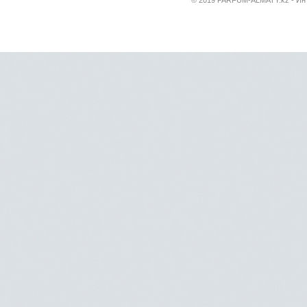
© 2019 PARFUM-ALMATY.kz - Инт