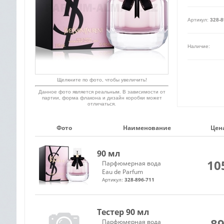
Артикул:
328-8
Наличие:
Щелкните по фото, чтобы увеличить!
Данное фото является реальным. В зависимости от
партии, форма флакона и дизайн коробки может
отличаться.
Фото
Наименование
Цена
90 мл
10
Парфюмерная вода
Eau de Parfum
Артикул:
328-896-711
Тестер 90 мл
89
Парфюмерная вода