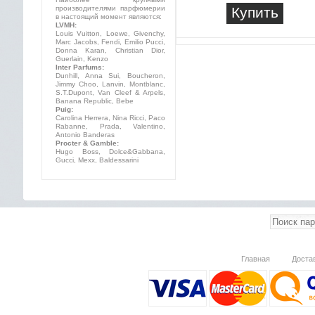
производителями парфюмерии
Купить
в настоящий момент являются:
LVMH:
Louis Vuitton, Loewe, Givenchy,
Marc Jacobs, Fendi, Emilio Pucci,
Donna Karan, Christian Dior,
Guerlain, Kenzo
Inter Parfums:
Dunhill, Anna Sui, Boucheron,
Jimmy Choo, Lanvin, Montblanc,
S.T.Dupont, Van Cleef & Arpels,
Banana Republic, Bebe
Puig:
Carolina Herrera, Nina Ricci, Paco
Rabanne, Prada, Valentino,
Antonio Banderas
Procter & Gamble:
Hugo Boss, Dolce&Gabbana,
Gucci, Mexx, Baldessarini
Главная
Доста