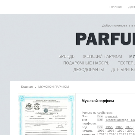
Главная
Дос
Добро пожаловать в
БРЕНДЫ
ЖЕНСКИЙ ПАРФЮМ
МУ
ПОДАРОЧНЫЕ НАБОРЫ
ТЕСТЕР
ДЕЗОДОРАНТЫ
ДЛЯ БРИТЬ
Главная
МУЖСКОЙ ПАРФЮМ
Мужской парфюм
Фильтр по свойствам:
Пол:
Все
|
мужской
Тип
Все
|
Туалетная вода - Eau
парфюма:
Год
Все
|
1955
|
1965
|
1973
начала
1997
|
1998
|
1999
|
2000
выпуска:
|
2015
|
2016
|
2017
|
201