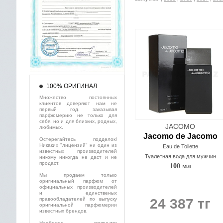
100% ОРИГИНАЛ
Множество постоянных
клиентов доверяют нам не
первый год, заказывая
парфюмерию не только для
себя, но и для близких, родных,
JACOMO
любимых.
Jacomo de Jacomo
Остерегайтесь подделок!
Никаких "лицензий" ни один из
Eau de Toilette
известных производителей
Туалетная вода для мужчин
никому никогда не даст и не
продаст.
100 мл
Мы продаем только
оригинальный парфюм от
официальных производителей
и единственых
правообладателей по выпуску
24 387 тг
оригинальной парфюмерии
известных брендов.
Наиболее крупными