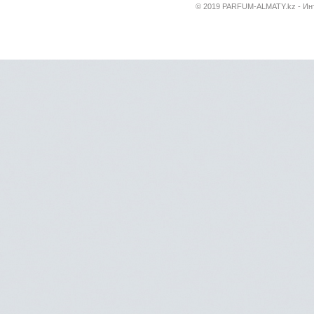
© 2019 PARFUM-ALMATY.kz - Инт