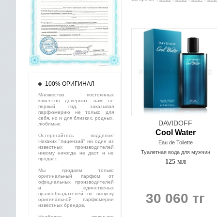
100% ОРИГИНАЛ
Множество постоянных
клиентов доверяют нам не
первый год, заказывая
парфюмерию не только для
себя, но и для близких, родных,
DAVIDOFF
любимых.
Cool Water
Остерегайтесь подделок!
Никаких "лицензий" ни один из
Eau de Toilette
известных производителей
Туалетная вода для мужчин
никому никогда не даст и не
продаст.
125 мл
Мы продаем только
оригинальный парфюм от
официальных производителей
и единственых
правообладателей по выпуску
30 060 тг
оригинальной парфюмерии
известных брендов.
Наиболее крупными