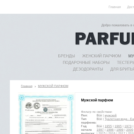
Главная
Дос
Добро пожаловать в
БРЕНДЫ
ЖЕНСКИЙ ПАРФЮМ
МУ
ПОДАРОЧНЫЕ НАБОРЫ
ТЕСТЕР
ДЕЗОДОРАНТЫ
ДЛЯ БРИТЬ
Главная
МУЖСКОЙ ПАРФЮМ
Мужской парфюм
Фильтр по свойствам:
Пол:
Все
|
мужской
Тип
Все
|
Туалетная вода - Eau
парфюма:
Год
Все
|
1955
|
1965
|
1973
начала
1997
|
1998
|
1999
|
2000
выпуска:
|
2015
|
2016
|
2017
|
201