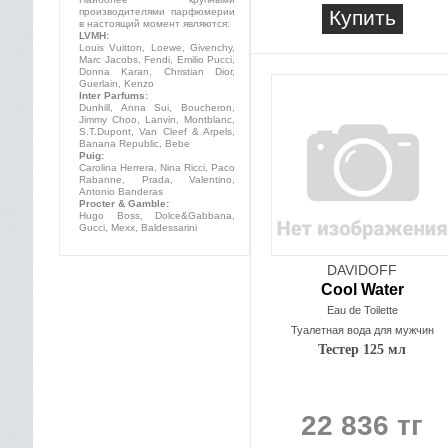
производителями парфюмерии
Купить
в настоящий момент являются:
LVMH:
Louis Vuitton, Loewe, Givenchy,
Marc Jacobs, Fendi, Emilio Pucci,
Donna Karan, Christian Dior,
Guerlain, Kenzo
Inter Parfums:
Dunhill, Anna Sui, Boucheron,
Jimmy Choo, Lanvin, Montblanc,
S.T.Dupont, Van Cleef & Arpels,
Banana Republic, Bebe
Puig:
Carolina Herrera, Nina Ricci, Paco
Rabanne, Prada, Valentino,
Antonio Banderas
Procter & Gamble:
Hugo Boss, Dolce&Gabbana,
Gucci, Mexx, Baldessarini
DAVIDOFF
Cool Water
Eau de Toilette
Туалетная вода для мужчин
Тестер 125 мл
22 836 тг