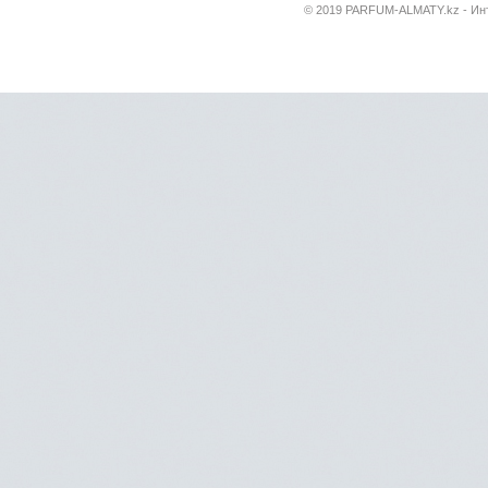
© 2019 PARFUM-ALMATY.kz - Инт