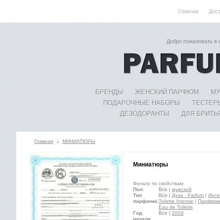
Главная
Дос
Добро пожаловать в
БРЕНДЫ
ЖЕНСКИЙ ПАРФЮМ
МУ
ПОДАРОЧНЫЕ НАБОРЫ
ТЕСТЕР
ДЕЗОДОРАНТЫ
ДЛЯ БРИТЬ
Главная
МИНИАТЮРЫ
Миниатюры
Фильтр по свойствам:
Пол:
Все
|
мужской
Тип
Все
|
Духи - Parfum
|
Инте
парфюма:
Toilette Intense
|
Парфюмер
Eau de Toilette
Год
Все
|
2009
начала