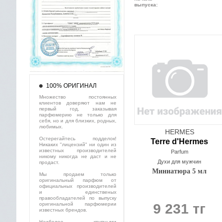
выпуска:
100% ОРИГИНАЛ
Множество постоянных
клиентов доверяют нам не
первый год, заказывая
парфюмерию не только для
себя, но и для близких, родных,
любимых.
HERMES
Остерегайтесь подделок!
Terre d'Hermes
Никаких "лицензий" ни один из
известных производителей
Parfum
никому никогда не даст и не
Духи для мужчин
продаст.
Миниатюра 5 мл
Мы продаем только
оригинальный парфюм от
официальных производителей
и единственых
правообладателей по выпуску
оригинальной парфюмерии
9 231 тг
известных брендов.
Наиболее крупными