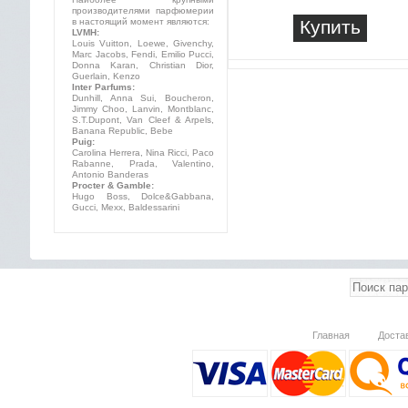
производителями парфюмерии
в настоящий момент являются:
Купить
LVMH:
Louis Vuitton, Loewe, Givenchy,
Marc Jacobs, Fendi, Emilio Pucci,
Donna Karan, Christian Dior,
Guerlain, Kenzo
Inter Parfums:
Dunhill, Anna Sui, Boucheron,
Jimmy Choo, Lanvin, Montblanc,
S.T.Dupont, Van Cleef & Arpels,
Banana Republic, Bebe
Puig:
Carolina Herrera, Nina Ricci, Paco
Rabanne, Prada, Valentino,
Antonio Banderas
Procter & Gamble:
Hugo Boss, Dolce&Gabbana,
Gucci, Mexx, Baldessarini
Главная
Доста