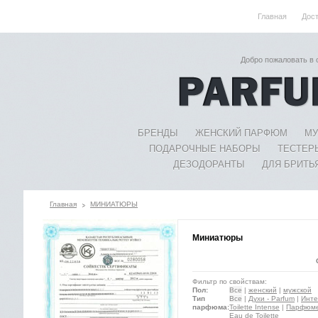
Главная
Дос
Добро пожаловать в
БРЕНДЫ
ЖЕНСКИЙ ПАРФЮМ
МУ
ПОДАРОЧНЫЕ НАБОРЫ
ТЕСТЕР
ДЕЗОДОРАНТЫ
ДЛЯ БРИТЬ
Главная
МИНИАТЮРЫ
Миниатюры
Фильтр по свойствам:
Пол:
Все
|
женский
|
мужской
Тип
Все
|
Духи - Parfum
|
Инте
парфюма:
Toilette Intense
|
Парфюмер
Eau de Toilette