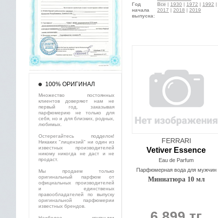
Год
Все
|
1930
|
1972
|
1992
начала
2017
|
2018
|
2019
выпуска:
100% ОРИГИНАЛ
Множество постоянных
клиентов доверяют нам не
первый год, заказывая
парфюмерию не только для
себя, но и для близких, родных,
любимых.
Остерегайтесь подделок!
FERRARI
Никаких "лицензий" ни один из
известных производителей
Vetiver Essence
никому никогда не даст и не
продаст.
Eau de Parfum
Парфюмерная вода для мужчин
Мы продаем только
оригинальный парфюм от
Миниатюра 10 мл
официальных производителей
и единственых
правообладателей по выпуску
оригинальной парфюмерии
известных брендов.
6 899 тг
Наиболее крупными