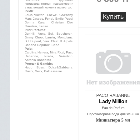
производителями парфюмерии
в настоящий момент являются:
LVMH:
Купить
Louis Vuitton, Loewe, Givenchy,
Marc Jacobs, Fendi, Emilio Pucci,
Donna Karan, Christian Dior,
Guerlain, Kenzo
Inter Parfums:
Dunhill, Anna Sui, Boucheron,
Jimmy Choo, Lanvin, Montblanc,
S.T.Dupont, Van Cleef & Arpels,
Banana Republic, Bebe
Puig:
Carolina Herrera, Nina Ricci, Paco
Rabanne, Prada, Valentino,
Antonio Banderas
Procter & Gamble:
Hugo Boss, Dolce&Gabbana,
Gucci, Mexx, Baldessarini
PACO RABANNE
Lady Million
Eau de Parfum
Парфюмерная вода для женщин
Миниатюра 5 мл