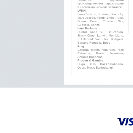
производителями парфюмерии
в настоящий момент являются:
LVMH:
Louis Vuitton, Loewe, Givenchy,
Marc Jacobs, Fendi, Emilio Pucci,
Donna Karan, Christian Dior,
Guerlain, Kenzo
Inter Parfums:
Dunhill, Anna Sui, Boucheron,
Jimmy Choo, Lanvin, Montblanc,
S.T.Dupont, Van Cleef & Arpels,
Banana Republic, Bebe
Puig:
Carolina Herrera, Nina Ricci, Paco
Rabanne, Prada, Valentino,
Antonio Banderas
Procter & Gamble:
Hugo Boss, Dolce&Gabbana,
Gucci, Mexx, Baldessarini