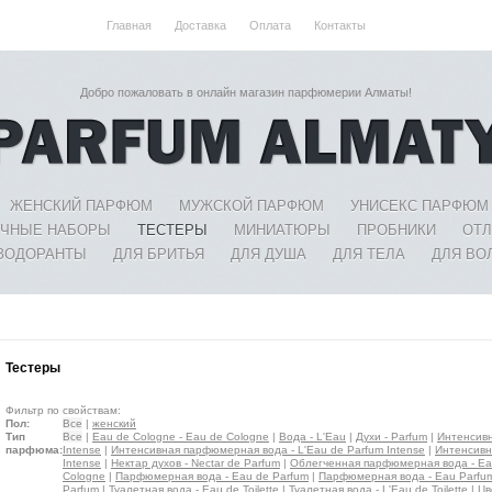
Главная
Доставка
Оплата
Контакты
Добро пожаловать в онлайн магазин парфюмерии Алматы!
ЖЕНСКИЙ ПАРФЮМ
МУЖСКОЙ ПАРФЮМ
УНИСЕКС ПАРФЮМ
ЧНЫЕ НАБОРЫ
ТЕСТЕРЫ
МИНИАТЮРЫ
ПРОБНИКИ
ОТ
ЗОДОРАНТЫ
ДЛЯ БРИТЬЯ
ДЛЯ ДУША
ДЛЯ ТЕЛА
ДЛЯ ВО
Тестеры
Фильтр по свойствам:
Пол:
Все
|
женский
Тип
Все
|
Eau de Cologne - Eau de Cologne
|
Вода - L'Eau
|
Духи - Parfum
|
Интенсивн
парфюма:
Intense
|
Интенсивная парфюмерная вода - L'Eau de Parfum Intense
|
Интенсивна
Intense
|
Нектар духов - Nectar de Parfum
|
Облегченная парфюмерная вода - Ea
Cologne
|
Парфюмерная вода - Eau de Parfum
|
Парфюмерная вода - Eau Parfu
Parfum
|
Туалетная вода - Eau de Toilette
|
Туалетная вода - L'Eau de Toilette
|
Цв