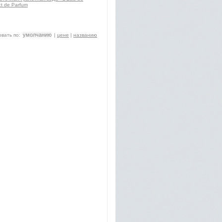
t de Parfum
умолчанию
вать по:
|
цене
|
названию