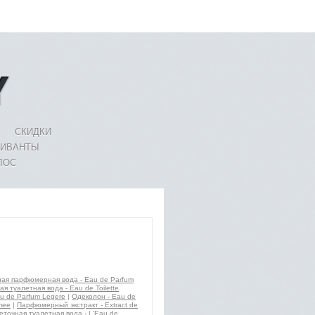
СКИДКИ
ЛИВАНТЫ
ЛОС
ая парфюмерная вода - Eau de Parfum
я туалетная вода - Eau de Toilette
u de Parfum Legere
|
Одеколон - Eau de
mee
|
Парфюмерный экстракт - Extract de
еточная туалетная вода - L'Eau de