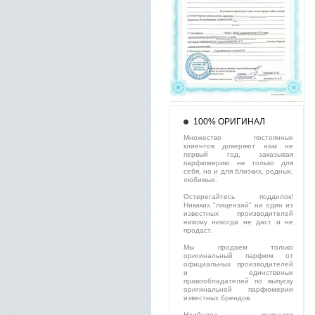
100% ОРИГИНАЛ
Множество постоянных
клиентов доверяют нам не
первый год, заказывая
парфюмерию не только для
себя, но и для близких, родных,
любимых.
Остерегайтесь подделок!
Никаких "лицензий" ни один из
известных производителей
никому никогда не даст и не
продаст.
Мы продаем только
оригинальный парфюм от
официальных производителей
и единственых
правообладателей по выпуску
оригинальной парфюмерии
известных брендов.
Наиболее крупными