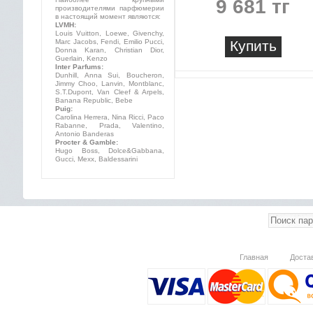
9 681 тг
производителями парфюмерии
в настоящий момент являются:
LVMH:
Louis Vuitton, Loewe, Givenchy,
Marc Jacobs, Fendi, Emilio Pucci,
Купить
Donna Karan, Christian Dior,
Guerlain, Kenzo
Inter Parfums:
Dunhill, Anna Sui, Boucheron,
Jimmy Choo, Lanvin, Montblanc,
S.T.Dupont, Van Cleef & Arpels,
Banana Republic, Bebe
Puig:
Carolina Herrera, Nina Ricci, Paco
Rabanne, Prada, Valentino,
Antonio Banderas
Procter & Gamble:
Hugo Boss, Dolce&Gabbana,
Gucci, Mexx, Baldessarini
Главная
Доста