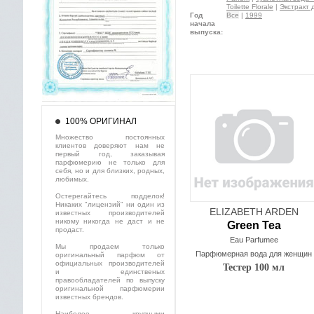
Toilette Florale
|
Экстракт д
Год
Все
|
1999
начала
выпуска:
100% ОРИГИНАЛ
Множество постоянных
клиентов доверяют нам не
первый год, заказывая
парфюмерию не только для
себя, но и для близких, родных,
любимых.
Остерегайтесь подделок!
Никаких "лицензий" ни один из
ELIZABETH ARDEN
известных производителей
никому никогда не даст и не
Green Tea
продаст.
Eau Parfumee
Мы продаем только
Парфюмерная вода для женщин
оригинальный парфюм от
официальных производителей
Тестер 100 мл
и единственых
правообладателей по выпуску
оригинальной парфюмерии
известных брендов.
Наиболее крупными