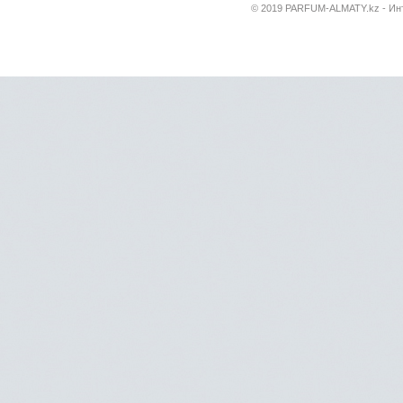
© 2019 PARFUM-ALMATY.kz - Инт