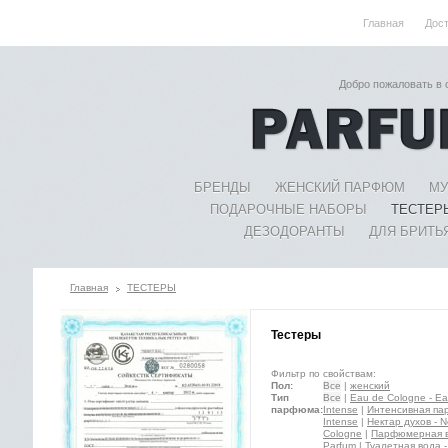
Главная
Дос
Добро пожаловать в
БРЕНДЫ
ЖЕНСКИЙ ПАРФЮМ
МУ
ПОДАРОЧНЫЕ НАБОРЫ
ТЕСТЕР
ДЕЗОДОРАНТЫ
ДЛЯ БРИТЬ
Главная
ТЕСТЕРЫ
Тестеры
Фильтр по свойствам:
Пол:
Все
|
женский
Тип
Все
|
Eau de Cologne - E
парфюма:
Intense
|
Интенсивная пар
Intense
|
Нектар духов - N
Cologne
|
Парфюмерная во
Parfum
|
Туалетная вода - 