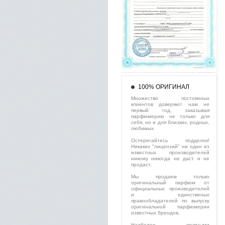
100% ОРИГИНАЛ
Множество постоянных
клиентов доверяют нам не
первый год, заказывая
парфюмерию не только для
себя, но и для близких, родных,
любимых.
Остерегайтесь подделок!
Никаких "лицензий" ни один из
известных производителей
никому никогда не даст и не
продаст.
Мы продаем только
оригинальный парфюм от
официальных производителей
и единственых
правообладателей по выпуску
оригинальной парфюмерии
известных брендов.
Наиболее крупными