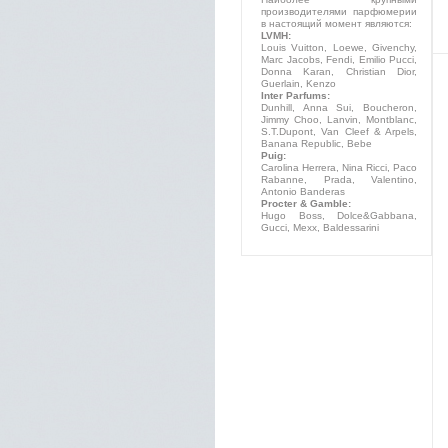
производителями парфюмерии
в настоящий момент являются:
LVMH:
Louis Vuitton, Loewe, Givenchy,
Marc Jacobs, Fendi, Emilio Pucci,
Donna Karan, Christian Dior,
Guerlain, Kenzo
Inter Parfums:
Dunhill, Anna Sui, Boucheron,
Jimmy Choo, Lanvin, Montblanc,
S.T.Dupont, Van Cleef & Arpels,
Banana Republic, Bebe
Puig:
Carolina Herrera, Nina Ricci, Paco
Rabanne, Prada, Valentino,
Antonio Banderas
Procter & Gamble:
Hugo Boss, Dolce&Gabbana,
Gucci, Mexx, Baldessarini