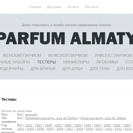
Главная
Доставка
Оплата
Контакты
Добро пожаловать в онлайн магазин парфюмерии Алматы!
ЖЕНСКИЙ ПАРФЮМ
МУЖСКОЙ ПАРФЮМ
УНИСЕКС ПАРФЮМ
ЧНЫЕ НАБОРЫ
ТЕСТЕРЫ
МИНИАТЮРЫ
ПРОБНИКИ
ОТ
ЗОДОРАНТЫ
ДЛЯ БРИТЬЯ
ДЛЯ ДУША
ДЛЯ ТЕЛА
ДЛЯ ВО
Тестеры
Фильтр по свойствам:
Пол:
Все
|
женский
Тип
Все
|
Парфюмерная вода - Eau de Parfum
|
Туалетная вода - Eau de Toilette
парфюма:
Год
Все
|
1921
|
1927
|
1948
|
1981
|
1988
|
1989
|
1990
|
1992
|
1993
|
1994
|
1995
|
начала
2002
|
2003
|
2004
|
2005
|
2006
|
2007
|
2008
|
2009
|
2010
|
2011
|
2012
|
2013
выпуска: