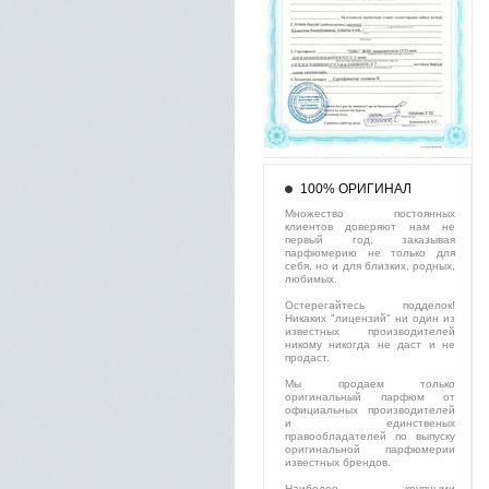
100% ОРИГИНАЛ
Множество постоянных
клиентов доверяют нам не
первый год, заказывая
парфюмерию не только для
себя, но и для близких, родных,
любимых.
Остерегайтесь подделок!
Никаких "лицензий" ни один из
известных производителей
никому никогда не даст и не
продаст.
Мы продаем только
оригинальный парфюм от
официальных производителей
и единственых
правообладателей по выпуску
оригинальной парфюмерии
известных брендов.
Наиболее крупными