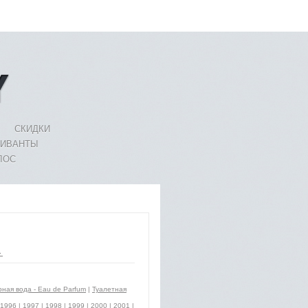
СКИДКИ
ЛИВАНТЫ
ЛОС
→
ая вода - Eau de Parfum
|
Туалетная
1996
|
1997
|
1998
|
1999
|
2000
|
2001
|