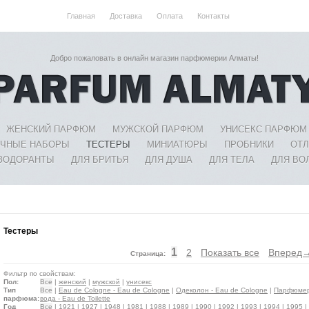
Главная
Доставка
Оплата
Контакты
Добро пожаловать в онлайн магазин парфюмерии Алматы!
ЖЕНСКИЙ ПАРФЮМ
МУЖСКОЙ ПАРФЮМ
УНИСЕКС ПАРФЮМ
ЧНЫЕ НАБОРЫ
ТЕСТЕРЫ
МИНИАТЮРЫ
ПРОБНИКИ
ОТ
ЗОДОРАНТЫ
ДЛЯ БРИТЬЯ
ДЛЯ ДУША
ДЛЯ ТЕЛА
ДЛЯ ВО
Тестеры
1
2
Показать все
Вперед
Страница:
Фильтр по свойствам:
Пол:
Все
|
женский
|
мужской
|
унисекс
Тип
Все
|
Eau de Cologne - Eau de Cologne
|
Одеколон - Eau de Cologne
|
Парфюмерн
парфюма:
вода - Eau de Toilette
Год
Все
|
1921
|
1927
|
1948
|
1981
|
1988
|
1989
|
1990
|
1992
|
1993
|
1994
|
1995
|