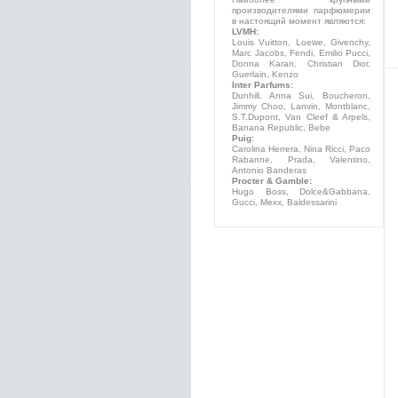
производителями парфюмерии
в настоящий момент являются:
LVMH:
Louis Vuitton, Loewe, Givenchy,
Marc Jacobs, Fendi, Emilio Pucci,
Donna Karan, Christian Dior,
Guerlain, Kenzo
Inter Parfums:
Dunhill, Anna Sui, Boucheron,
Jimmy Choo, Lanvin, Montblanc,
S.T.Dupont, Van Cleef & Arpels,
Banana Republic, Bebe
Puig:
Carolina Herrera, Nina Ricci, Paco
Rabanne, Prada, Valentino,
Antonio Banderas
Procter & Gamble:
Hugo Boss, Dolce&Gabbana,
Gucci, Mexx, Baldessarini