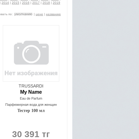
|
2014
|
2015
|
2016
|
2017
|
2018
|
2019
умолчанию
вать по:
|
цене
|
названию
TRUSSARDI
My Name
Eau de Parfum
Парфюмерная вода для женщин
Тестер 100 мл
30 391 тг