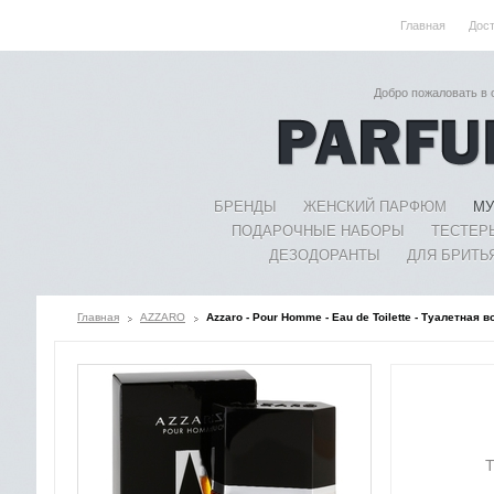
Главная
Дос
Добро пожаловать в
БРЕНДЫ
ЖЕНСКИЙ ПАРФЮМ
МУ
ПОДАРОЧНЫЕ НАБОРЫ
ТЕСТЕР
ДЕЗОДОРАНТЫ
ДЛЯ БРИТЬ
Главная
AZZARO
Azzaro - Pour Homme - Eau de Toilette - Туалетная 
Т