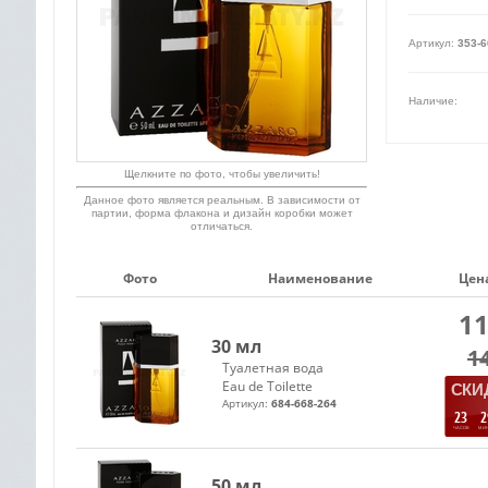
Артикул:
353-6
Наличие:
Щелкните по фото, чтобы увеличить!
Данное фото является реальным. В зависимости от
партии, форма флакона и дизайн коробки может
отличаться.
Фото
Наименование
Цена
11
30 мл
1
Туалетная вода
Eau de Toilette
СКИД
Артикул:
684-668-264
23
2
ЧАСОВ
МИ
50 мл