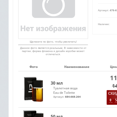
Артикул:
476-6
Наличие:
Щелкните по фото, чтобы увеличить!
Данное фото является реальным. В зависимости от
партии, форма флакона и дизайн коробки может
отличаться.
Фото
Наименование
Цена
11
30 мл
1
Туалетная вода
Eau de Toilette
СКИД
Артикул:
684-668-264
0
5
ЧАСОВ
МИ
50 мл