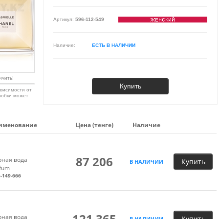
Артикул:
596-112-549
Наличие:
ЕСТЬ В НАЛИЧИИ
ичить!
Купить
висимости от
робки может
именование
Цена (тенге)
Наличие
87 206
ная вода
Купить
В НАЛИЧИИ
rfum
-149-666
121 365
ная вода
Купить
В НАЛИЧИИ