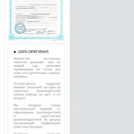
100% ОРИГИНАЛ
Множество постоянных
клиентов доверяют нам не
первый год, заказывая
парфюмерию не только для
себя, но и для близких, родных,
любимых.
Остерегайтесь подделок!
Никаких "лицензий" ни один из
известных производителей
никому никогда не даст и не
продаст.
Мы продаем только
оригинальный парфюм от
официальных производителей
и единственых
правообладателей по выпуску
оригинальной парфюмерии
известных брендов.
Наиболее крупными