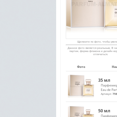
Щелкните по фото, чтобы увел
Данное фото является реальным. В за
партии, форма флакона и дизайн ко
отличаться.
Фото
На
35 мл
Парфюмер
Eau de Pa
Артикул:
756
50 мл
Парфюмер