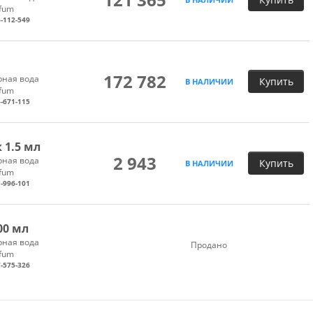
rfum
-112-549
172 782
ная вода
Купить
В НАЛИЧИИ
rfum
-671-115
 1.5 мл
2 943
ная вода
Купить
В НАЛИЧИИ
rfum
-996-101
00 мл
ная вода
Продано
rfum
-575-326