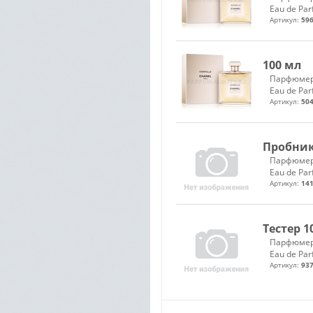
Eau de Pa
Артикул:
596
100 мл
Парфюмер
Eau de Pa
Артикул:
504
Пробник
Парфюмер
Eau de Pa
Артикул:
141
Тестер 1
Парфюмер
Eau de Pa
Артикул:
937