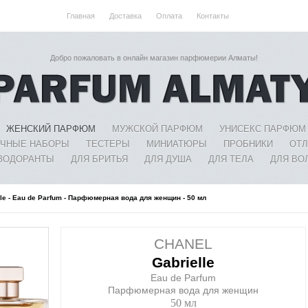
Главная
Доставка
Оплата
Контакты
Добро пожаловать в онлайн магазин парфюмерии Алматы!
ЖЕНСКИЙ ПАРФЮМ
МУЖСКОЙ ПАРФЮМ
УНИСЕКС ПАРФЮМ
ЧНЫЕ НАБОРЫ
ТЕСТЕРЫ
МИНИАТЮРЫ
ПРОБНИКИ
ОТ
ЗОДОРАНТЫ
ДЛЯ БРИТЬЯ
ДЛЯ ДУША
ДЛЯ ТЕЛА
ДЛЯ ВО
lle - Eau de Parfum - Парфюмерная вода для женщин - 50 мл
CHANEL
Gabrielle
Eau de Parfum
Парфюмерная вода для женщин
50 мл