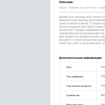
Описание:
Chanel - Gabrielle - Eau de Parfum - П
Древесные аккорды восточного с
невероятную картину долгоигра
хочется вновь и вновь. Спешите 
50 мл в подарок для своей семьи 
заполняют сердце парфюмерной 
заморским апельсиновым цветом. 
вам предстоит романтическое сви
возьмите с собой флакончик арома
запястья, шею и зону декольте, 
Дополнительная информация:
же
Пол:
Па
Тип парфюма:
20
Год начала выпуска:
фр
Семейства:
че
Верхние ноты: