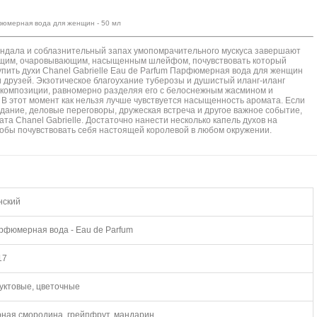
арфюмерная вода для женщин - 50 мл
андала и соблазнительный запах умопомрачительного мускуса завершают
ющим, очаровывающим, насыщенным шлейфом, почувствовать который
купить духи Chanel Gabrielle Eau de Parfum Парфюмерная вода для женщин
и друзей. Экзотическое благоухание туберозы и душистый иланг-иланг
композиции, равномерно разделяя его с белоснежным жасмином и
В этот момент как нельзя лучше чувствуется насыщенность аромата. Если
дание, деловые переговоры, дружеская встреча и другое важное событие,
та Chanel Gabrielle. Достаточно нанести несколько капель духов на
чтобы почувствовать себя настоящей королевой в любом окружении.
нский
рфюмерная вода - Eau de Parfum
17
уктовые, цветочные
рная смородина, грейпфрут, мандарин