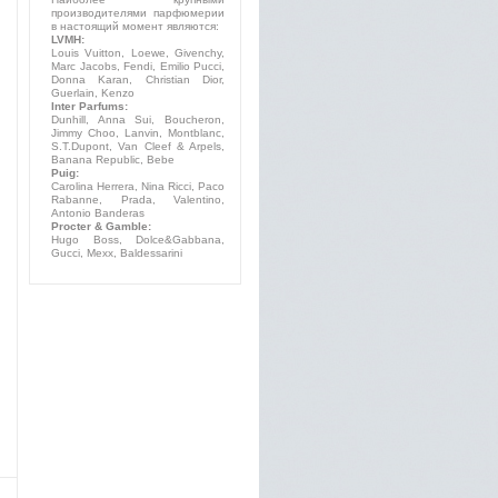
производителями парфюмерии
в настоящий момент являются:
LVMH:
Louis Vuitton, Loewe, Givenchy,
Marc Jacobs, Fendi, Emilio Pucci,
Donna Karan, Christian Dior,
Guerlain, Kenzo
Inter Parfums:
Dunhill, Anna Sui, Boucheron,
Jimmy Choo, Lanvin, Montblanc,
S.T.Dupont, Van Cleef & Arpels,
Banana Republic, Bebe
Puig:
Carolina Herrera, Nina Ricci, Paco
Rabanne, Prada, Valentino,
Antonio Banderas
Procter & Gamble:
Hugo Boss, Dolce&Gabbana,
Gucci, Mexx, Baldessarini