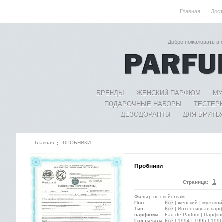
Главная
Дос
Добро пожаловать в
БРЕНДЫ
ЖЕНСКИЙ ПАРФЮМ
МУ
ПОДАРОЧНЫЕ НАБОРЫ
ТЕСТЕР
ДЕЗОДОРАНТЫ
ДЛЯ БРИТЬ
Главная
ПРОБНИКИ
Пробники
1
Страница:
Фильтр по свойствам:
Пол:
Все
|
женский
|
мужской
Тип
Все
|
Интенсивная парф
парфюма:
Eau de Parfum
|
Парфюме
Год начала
Все
|
1994
|
1995
|
199