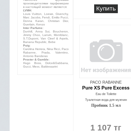
производителями парфюмерии
Купить
в настоящий момент являются:
LVMH:
Louis Vuitton, Loewe, Givenchy,
Marc Jacobs, Fendi, Emilio Pucci,
Donna Karan, Christian Dior,
Guerlain, Kenzo
Inter Parfums:
Dunhill, Anna Sui, Boucheron,
Jimmy Choo, Lanvin, Montblanc,
S.T.Dupont, Van Cleef & Arpels,
Banana Republic, Bebe
Puig:
Carolina Herrera, Nina Ricci, Paco
Rabanne, Prada, Valentino,
Antonio Banderas
Procter & Gamble:
Hugo Boss, Dolce&Gabbana,
Gucci, Mexx, Baldessarini
PACO RABANNE
Pure XS Pure Excess
Eau de Toilette
Туалетная вода для мужчин
Пробник 1.5 мл
1 107 тг