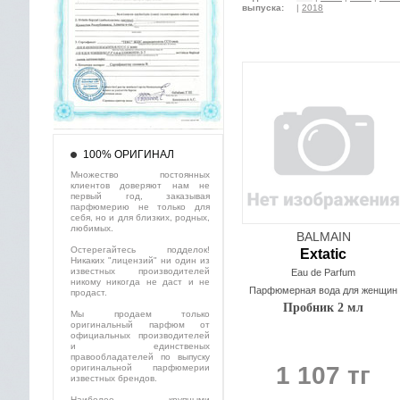
выпуска:
|
2018
100% ОРИГИНАЛ
Множество постоянных
клиентов доверяют нам не
первый год, заказывая
парфюмерию не только для
себя, но и для близких, родных,
любимых.
BALMAIN
Остерегайтесь подделок!
Extatic
Никаких "лицензий" ни один из
известных производителей
Eau de Parfum
никому никогда не даст и не
Парфюмерная вода для женщин
продаст.
Пробник 2 мл
Мы продаем только
оригинальный парфюм от
официальных производителей
и единственых
правообладателей по выпуску
1 107 тг
оригинальной парфюмерии
известных брендов.
Наиболее крупными