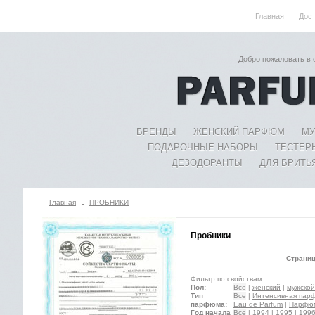
Главная
Дос
Добро пожаловать в
БРЕНДЫ
ЖЕНСКИЙ ПАРФЮМ
МУ
ПОДАРОЧНЫЕ НАБОРЫ
ТЕСТЕР
ДЕЗОДОРАНТЫ
ДЛЯ БРИТЬ
Главная
ПРОБНИКИ
Пробники
Страниц
Фильтр по свойствам:
Пол:
Все
|
женский
|
мужской
Тип
Все
|
Интенсивная парф
парфюма:
Eau de Parfum
|
Парфюме
Год начала
Все
|
1994
|
1995
|
199