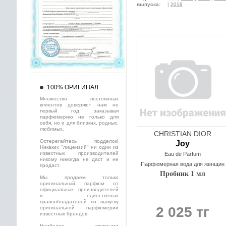
выпуска:
|
2018
100% ОРИГИНАЛ
Множество постоянных
клиентов доверяют нам не
первый год, заказывая
парфюмерию не только для
себя, но и для близких, родных,
любимых.
CHRISTIAN DIOR
Остерегайтесь подделок!
Joy
Никаких "лицензий" ни один из
известных производителей
Eau de Parfum
никому никогда не даст и не
Парфюмерная вода для женщин
продаст.
Пробник 1 мл
Мы продаем только
оригинальный парфюм от
официальных производителей
и единственых
правообладателей по выпуску
2 025 тг
оригинальной парфюмерии
известных брендов.
Наиболее крупными