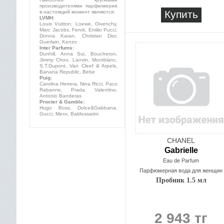
производителями парфюмерии
Купить
в настоящий момент являются:
LVMH:
Louis Vuitton, Loewe, Givenchy,
Marc Jacobs, Fendi, Emilio Pucci,
Donna Karan, Christian Dior,
Guerlain, Kenzo
Inter Parfums:
Dunhill, Anna Sui, Boucheron,
Jimmy Choo, Lanvin, Montblanc,
S.T.Dupont, Van Cleef & Arpels,
Banana Republic, Bebe
Puig:
Carolina Herrera, Nina Ricci, Paco
Rabanne, Prada, Valentino,
Antonio Banderas
Procter & Gamble:
Hugo Boss, Dolce&Gabbana,
Gucci, Mexx, Baldessarini
CHANEL
Gabrielle
Eau de Parfum
Парфюмерная вода для женщин
Пробник 1.5 мл
2 943 тг