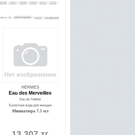
2006
|
2007
|
2008
|
2009
|
2010
|
2011
|
умолчанию
вать по:
|
цене
|
названию
HERMES
Eau des Merveilles
Eau de Toilette
Туалетная вода для женщин
Миниатюра 7.5 мл
13 307 тг