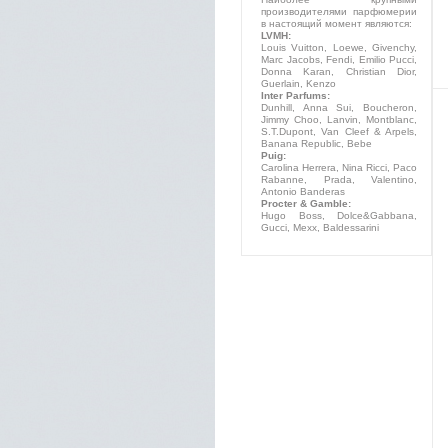
производителями парфюмерии
в настоящий момент являются:
LVMH:
Louis Vuitton, Loewe, Givenchy,
Marc Jacobs, Fendi, Emilio Pucci,
Donna Karan, Christian Dior,
Guerlain, Kenzo
Inter Parfums:
Dunhill, Anna Sui, Boucheron,
Jimmy Choo, Lanvin, Montblanc,
S.T.Dupont, Van Cleef & Arpels,
Banana Republic, Bebe
Puig:
Carolina Herrera, Nina Ricci, Paco
Rabanne, Prada, Valentino,
Antonio Banderas
Procter & Gamble:
Hugo Boss, Dolce&Gabbana,
Gucci, Mexx, Baldessarini