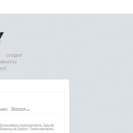
СКИДКИ
ЛИВАНТЫ
ЛОС
зад
Вперед→
Интенсивная туалетная вода - Eau de
Essence de Parfum
|
Туалетная вода -