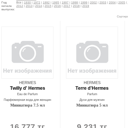
Год
Все
|
1930
|
1972
|
1992
|
1995
|
1997
|
1998
|
1999
|
2002
|
2003
|
2004
|
2005
|
начала
2012
|
2013
|
2014
|
2015
|
2016
|
2017
|
2018
|
2019
выпуска:
Сортиро
HERMES
HERMES
Twilly d' Hermes
Terre d'Hermes
Eau de Parfum
Parfum
Парфюмерная вода для женщин
Духи для мужчин
Миниатюра 7.5 мл
Миниатюра 5 мл
16 777 тг
9 231 тг