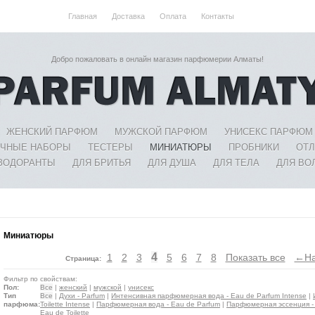
Главная
Доставка
Оплата
Контакты
Добро пожаловать в онлайн магазин парфюмерии Алматы!
ЖЕНСКИЙ ПАРФЮМ
МУЖСКОЙ ПАРФЮМ
УНИСЕКС ПАРФЮМ
ЧНЫЕ НАБОРЫ
ТЕСТЕРЫ
МИНИАТЮРЫ
ПРОБНИКИ
ОТ
ЗОДОРАНТЫ
ДЛЯ БРИТЬЯ
ДЛЯ ДУША
ДЛЯ ТЕЛА
ДЛЯ ВО
Миниатюры
4
1
2
3
5
6
7
8
Показать все
←На
Страница:
Фильтр по свойствам:
Пол:
Все
|
женский
|
мужской
|
унисекс
Тип
Все
|
Духи - Parfum
|
Интенсивная парфюмерная вода - Eau de Parfum Intense
|
парфюма:
Toilette Intense
|
Парфюмерная вода - Eau de Parfum
|
Парфюмерная эссенция - 
Eau de Toilette