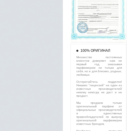
100% ОРИГИНАЛ
Множество постоянных
клиентов доверяют нам не
первый год, заказывая
парфюмерию не только для
себя, но и для близких, родных,
любимых.
Остерегайтесь подделок!
Никаких "лицензий" ни один из
известных производителей
никому никогда не даст и не
продаст.
Мы продаем только
оригинальный парфюм от
официальных производителей
и единственых
правообладателей по выпуску
оригинальной парфюмерии
известных брендов.
Наиболее крупными