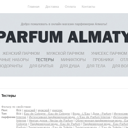
Главная
Доставка
Оплата
Контакты
Добро пожаловать в онлайн магазин парфюмерии Алматы!
ЖЕНСКИЙ ПАРФЮМ
МУЖСКОЙ ПАРФЮМ
УНИСЕКС ПАРФЮМ
ЧНЫЕ НАБОРЫ
ТЕСТЕРЫ
МИНИАТЮРЫ
ПРОБНИКИ
ОТ
ЗОДОРАНТЫ
ДЛЯ БРИТЬЯ
ДЛЯ ДУША
ДЛЯ ТЕЛА
ДЛЯ ВО
Тестеры
Фильтр по свойствам:
Пол:
Все
|
женский
|
мужской
|
унисекс
Тип
Все
|
Eau de Cologne - Eau de Cologne
|
Вода - L'Eau
|
Духи - Parfum
|
Интенсивн
парфюма:
Intense
|
Интенсивная парфюмерная вода - L'Eau de Parfum Intense
|
Интенсивна
Intense
|
Нектар духов - Nectar de Parfum
|
Облегченная парфюмерная вода - Ea
Cologne
|
Парфюмерная вода - Eau de Parfum
|
Парфюмерная вода - Eau Parfu
Parfum
|
Туалетная вода - Eau de Toilette
|
Туалетная вода - L'Eau de Toilette
|
Цв