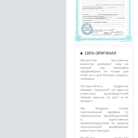
100% ОРИГИНАЛ
Множество постоянных
клиентов доверяют нам не
первый год, заказывая
парфюмерию не только для
себя, но и для близких, родных,
любимых.
Остерегайтесь подделок!
Никаких "лицензий" ни один из
известных производителей
никому никогда не даст и не
продаст.
Мы продаем только
оригинальный парфюм от
официальных производителей
и единственых
правообладателей по выпуску
оригинальной парфюмерии
известных брендов.
Наиболее крупными