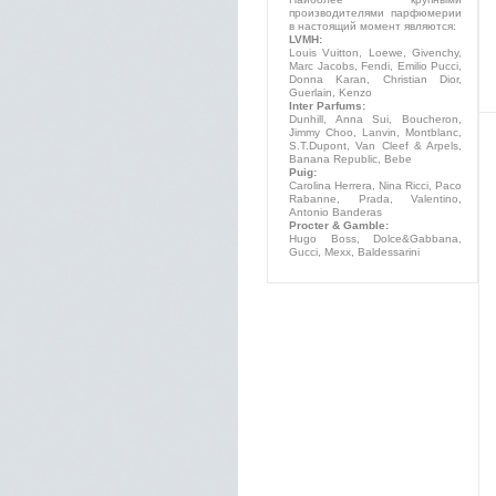
производителями парфюмерии
в настоящий момент являются:
LVMH:
Louis Vuitton, Loewe, Givenchy,
Marc Jacobs, Fendi, Emilio Pucci,
Donna Karan, Christian Dior,
Guerlain, Kenzo
Inter Parfums:
Dunhill, Anna Sui, Boucheron,
Jimmy Choo, Lanvin, Montblanc,
S.T.Dupont, Van Cleef & Arpels,
Banana Republic, Bebe
Puig:
Carolina Herrera, Nina Ricci, Paco
Rabanne, Prada, Valentino,
Antonio Banderas
Procter & Gamble:
Hugo Boss, Dolce&Gabbana,
Gucci, Mexx, Baldessarini