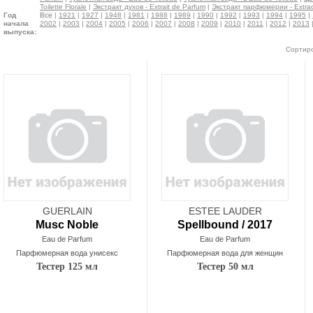
Toilette Florale
|
Экстракт духов - Extrait de Parfum
|
Экстракт парфюмерии - Extrac
Год
Все
|
1921
|
1927
|
1948
|
1981
|
1988
|
1989
|
1990
|
1992
|
1993
|
1994
|
1995
|
начала
2002
|
2003
|
2004
|
2005
|
2006
|
2007
|
2008
|
2009
|
2010
|
2011
|
2012
|
2013
выпуска:
Сортиро
GUERLAIN
ESTEE LAUDER
Musc Noble
Spellbound / 2017
Eau de Parfum
Eau de Parfum
Парфюмерная вода унисекс
Парфюмерная вода для женщин
Тестер 125 мл
Тестер 50 мл