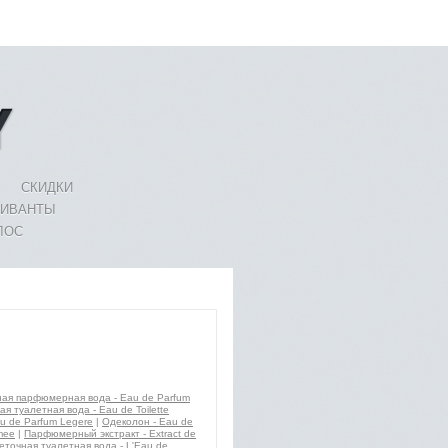
СКИДКИ
ЛИВАНТЫ
ЛОС
ая парфюмерная вода - Eau de Parfum
я туалетная вода - Eau de Toilette
u de Parfum Legere
|
Одеколон - Eau de
mee
|
Парфюмерный экстракт - Extract de
еточная туалетная вода - L'Eau de