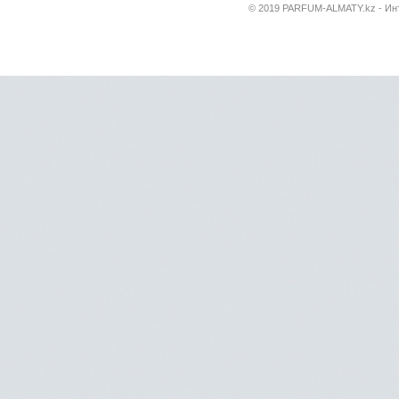
© 2019 PARFUM-ALMATY.kz - Инт