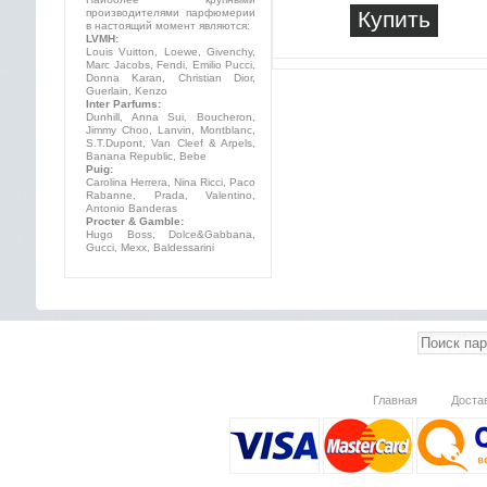
производителями парфюмерии
Купить
в настоящий момент являются:
LVMH:
Louis Vuitton, Loewe, Givenchy,
Marc Jacobs, Fendi, Emilio Pucci,
Donna Karan, Christian Dior,
Guerlain, Kenzo
Inter Parfums:
Dunhill, Anna Sui, Boucheron,
Jimmy Choo, Lanvin, Montblanc,
S.T.Dupont, Van Cleef & Arpels,
Banana Republic, Bebe
Puig:
Carolina Herrera, Nina Ricci, Paco
Rabanne, Prada, Valentino,
Antonio Banderas
Procter & Gamble:
Hugo Boss, Dolce&Gabbana,
Gucci, Mexx, Baldessarini
Главная
Доста