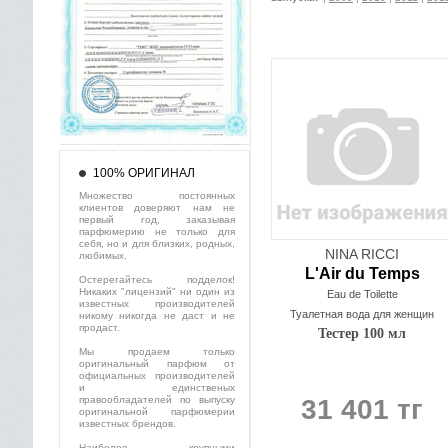
100% ОРИГИНАЛ
Множество постоянных
клиентов доверяют нам не
первый год, заказывая
парфюмерию не только для
себя, но и для близких, родных,
NINA RICCI
любимых.
L'Air du Temps
Остерегайтесь подделок!
Никаких "лицензий" ни один из
Eau de Toilette
известных производителей
Туалетная вода для женщин
никому никогда не даст и не
продаст.
Тестер 100 мл
Мы продаем только
оригинальный парфюм от
официальных производителей
и единственых
правообладателей по выпуску
31 401 тг
оригинальной парфюмерии
известных брендов.
Наиболее крупными