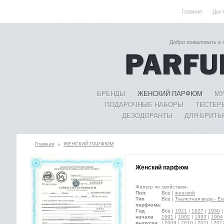
Главная
Дос
Добро пожаловать в
БРЕНДЫ
ЖЕНСКИЙ ПАРФЮМ
МУ
ПОДАРОЧНЫЕ НАБОРЫ
ТЕСТЕР
ДЕЗОДОРАНТЫ
ДЛЯ БРИТЬ
Главная
ЖЕНСКИЙ ПАРФЮМ
Женский парфюм
Фильтр по свойствам:
Пол:
Все
|
женский
Тип
Все
|
Туалетная вода - Eau
парфюма:
Год
Все
|
1921
|
1927
|
1930
начала
1991
|
1992
|
1993
|
1994
выпуска:
|
2009
|
2010
|
2011
|
201