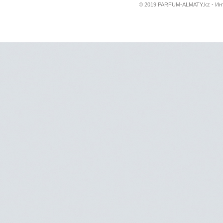
© 2019 PARFUM-ALMATY.kz - Инт