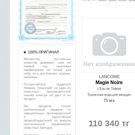
100% ОРИГИНАЛ
Множество постоянных
клиентов доверяют нам не
первый год, заказывая
парфюмерию не только для
себя, но и для близких, родных,
LANCOME
любимых.
Magie Noire
Остерегайтесь подделок!
Никаких "лицензий" ни один из
L'Eau de Toilette
известных производителей
Туалетная вода для женщин
никому никогда не даст и не
продаст.
75 мл
Мы продаем только
оригинальный парфюм от
официальных производителей
и единственых
правообладателей по выпуску
110 340 тг
оригинальной парфюмерии
известных брендов.
Наиболее крупными