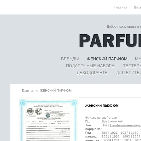
Главная
Дос
Добро пожаловать в
БРЕНДЫ
ЖЕНСКИЙ ПАРФЮМ
МУ
ПОДАРОЧНЫЕ НАБОРЫ
ТЕСТЕР
ДЕЗОДОРАНТЫ
ДЛЯ БРИТЬ
Главная
ЖЕНСКИЙ ПАРФЮМ
Женский парфюм
Фильтр по свойствам:
Пол:
Все
|
женский
Тип
Все
|
Парфюмерная вода 
парфюма:
Год
Все
|
1921
|
1927
|
1930
начала
1991
|
1992
|
1993
|
1994
выпуска:
|
2009
|
2010
|
2011
|
201