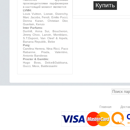
производителями парфюмерии
Купить
в настоящий момент являются:
LVMH:
Louis Vuitton, Loewe, Givenchy,
Marc Jacobs, Fendi, Emilio Pucci,
Donna Karan, Christian Dior,
Guerlain, Kenzo
Inter Parfums:
Dunhill, Anna Sui, Boucheron,
Jimmy Choo, Lanvin, Montblanc,
S.T.Dupont, Van Cleef & Arpels,
Banana Republic, Bebe
Puig:
Carolina Herrera, Nina Ricci, Paco
Rabanne, Prada, Valentino,
Antonio Banderas
Procter & Gamble:
Hugo Boss, Dolce&Gabbana,
Gucci, Mexx, Baldessarini
Главная
Доста